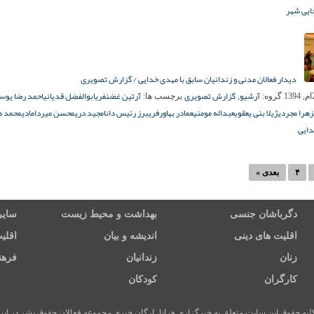
ایی شهر
دیدار فعالان مدنی و زندانیان سابق با مهدی خدایی / گزارش تصویری
آرشیو
گزارش تصویری
آرتین غضنفری
ابوالفضل قدیانی
احمد رضا یوس
گروه:
,
برچسب ها:
زهرا مجردی
ژیلا بنی یعقوب
عبداله مومنی
عمادر بهاور
فریبرز رئیس دانا
مجید دری
محسن میردامادی
محمد دا
دایی
۴
بعدی »
دگرباشان جنسی
بهداشت و محیط زیست
سایر
اقلیت های دینی
اندیشه و بیان
اقلی
زنان
زندانیان
فرهن
کارگران
کودکان