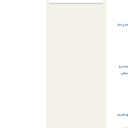
مه ی خط
خسرو
ی
علی
ا اقدام