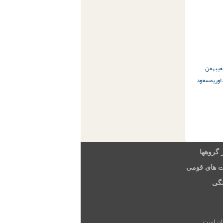
فی
بهمن
وری
مسعود
 گروهها
ت های قومی
گی