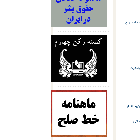
ن
دادسرای
امنیت
فریاد؛ روایتی از آخرین دیدار خانواده‌ با پیکر بی‌جان &#۸۲۲۰;لقمان و زانیار
انی