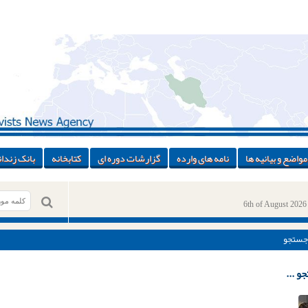
مواضع و بیانیه ها
نامه های وارده
گزارشات دوره ای
کتابخانه
بانک زندان
6th of August 2026
جستجو
و ...