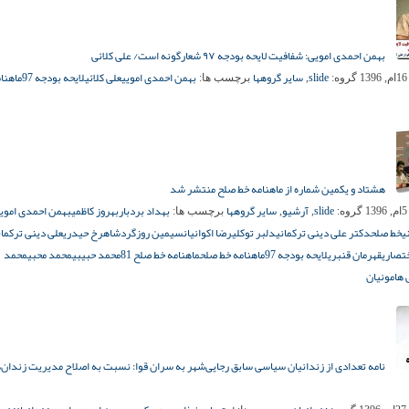
بهمن احمدی امویی: شفافیت لایحه بودجه ۹۷ شعارگونه است/ علی کلائی
slide
سایر گروهها
بهمن احمدی امویی
علی کلائی
لایحه بودجه 97
ماهنا
1
گروه:
,
برچسب ها:
هشتاد و یکمین شماره از ماهنامه خط صلح منتشر شد
slide
آرشیو
سایر گروهها
بهداد بردبار
بهروز کاظمی
بهمن احمدی امویی
1
گروه:
,
,
برچسب ها:
ی
خط صلح
دکتر علی دینی ترکمانی
دلبر توکلی
رضا اکوانیان
سیمین روزگرد
شاهرخ حیدری
علی دینی ترکمان
ختصاری
قهرمان قنبری
لایحه بودجه 97
ماهنامه خط صلح
ماهنامه خط صلح 81
محمد حبیبی
محمد محبی
محمد
هامونیان
نامه تعدادی از زندانیان سیاسی سابق رجایی‌شهر به سران قوا: نسبت به اصلاح مدیریت زندان‌ه