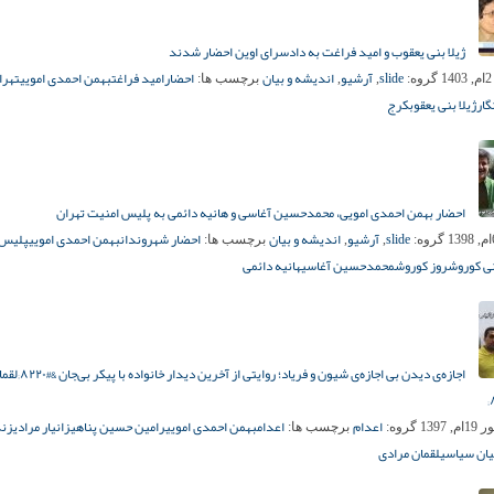
ژیلا بنی یعقوب و امید فراغت به دادسرای اوین احضار شدند
slide
آرشیو
اندیشه و بیان
احضار
امید فراغت
بهمن احمدی امویی
تهرا
1
گروه:
,
,
برچسب ها:
گار
ژیلا بنی یعقوب
کرج
احضار بهمن احمدی امویی، محمدحسین آغاسی و هانیه دائمی به پلیس امنیت تهران
slide
آرشیو
اندیشه و بیان
احضار شهروندان
بهمن احمدی امویی
پلیس 
گروه:
,
,
برچسب ها:
نی کوروش
روز کوروش
محمدحسین آغاسی
هانیه دائمی
اجازه‌ی دیدن بی اجازه‌ی شیون و 
اعدام
اعدام
بهمن احمدی امویی
رامین حسین پناهی
زانیار مرادی
زند
, 1397
گروه:
برچسب ها:
یان سیاسی
لقمان مرادی