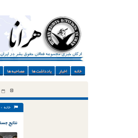
خانه
اخبار
یادداشت ها
مصاحبه ها
خانه
> 
نتایج جستج