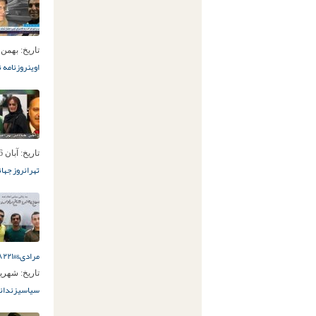
تاریخ:
بهمن 2ام, 403
اوین
روزنامه ن
تاریخ:
آبان 6ام, 1398
تهران
روز جها
مرادی&#۸۲۲۱;
تاریخ:
شهریور 19ام
سیاسی
زندان