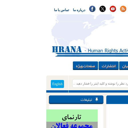
درباره ما
تماس با ما
یان
انتشارات
صفحات ویژه
English
تبلیغات