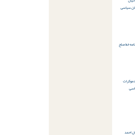
نیان
یان سیاسی
امه خط صلح
موکرات
اسی
ن احمد