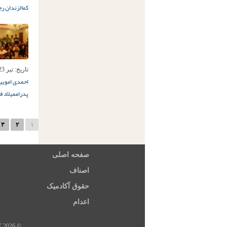
کمال
زندان رج
تاریخ:
تیر 23ام, 1394
احمدی امویی
پدرام
میلاد ف
۳
۲
۱
صفحه اصلی
اصناف
حقوق آکادمیک
اعدام
© 2026 کلیه حقوق این سایت متعلق به خبرگزاری هرانا، ارگان خبری مجموعه فعالان حقوق بشر در ایران است