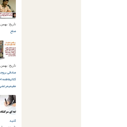
تاریخ:
بهمن 16ام, 396
صلح
تاریخ:
بهمن 5ام, 396
صادقی بروجن
کلائی
فاطمه ا
مقیمی
مرتضی 
کنید