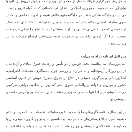
به گزارش خبرگزاری هرانا، به نقل از مجذوبان نور، بیست و چهار درویش زندانی با
بیان این که «حکومت جمهوری اسلامی انتظار دارد کسانی که به گواه تاریخ و اسناد
می‌باید در جایگاه شاکی باشند در جایگاه متهم ظاهر شوند و لغویات قاضی را که از
سوی مقامات امنیتی دیکته شده است دربست بپذیرند» نوشته‌اند:‌ «تقاضای تجدیدنظر
از حکومتی که خود عامل بی‌عدالتی و آزار درویشان است از نظر ما عملی خردمندانه
نیست، زیرا اگر ذره‌ای عقلانیت در حاکمیت وجود می‌داشت اوضاع مملکت به این
ویرانی نبود».
متن کامل این نامه در ادامه می‌آید:
“ما درویشان سال‌هاست بخت خویش را در تأمین و رعایت حقوق بنیادی و آزادی‌ما‌ن
در این روزگار آزموده‌ایم و به هر راه و روشی چون نامه‌نگاری، تجمعات اعتراضی،
اطلاع‌رسانی و پی‌گیری حقوقی در دفاع از حقوق مصرح خویش در قانون اساسی
کشور و موازین و قواعد بین‌المللی حقوق بشر که زیر بار تمامیت‌خواهی سرکوب
می‌شد کوشیده‌ایم اما تنها حاصلی که بردیم مشت آهنین استبداد بر پیکره‌ی جامعه‌ی
درویشی بود.
در این سال‌ها نامه‌نگاری‌های ما با سکوت غیرمسئولانه، تجمعات ما با ضرب و شتم
خشونت‌آمیز، اطلاع‌رسانی‌های ما با بایکوت و سانسور شدیدتر و پیگیری حقوقی‌مان با
محکومیت ناعادلانه‌ی درویشان روبرو شد تا آنجا که تخریب و پلمپ خانقاه‌ها و