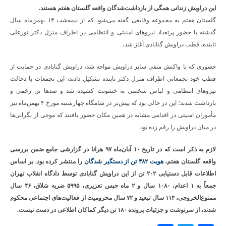
این دراویش زندانی همگی از بازداشت‌شدگان واقعه گلستان هفتم هستند.
گلستان هفتم به مجموعه وقایعی گفته می‌شود که از نیمه‌شب ۱۴ بهمن‌ماه سال
گذشته با حضور پرتعداد نیروهای امنیتی و انتظامی در اطراف منزل دکتر نورعلی
تابنده، قطب دراویش گنابادی آغاز شد،
حضوری که با واکنش منفی سایر دراویش مواجه شد، دراویش گنابادی در حمایت از
قطب خود تجمعاتی اطراف منزل دکتر تابنده تشکیل دادند، این تجمعات با دخالت
نیروهای انتظامی و لباس شخصی به خشونت کشیده شد و صدها تن زخمی و
بازداشت شدند؛ این در حالی بود که پیش‌تر در شامگاه چهارشنبه مورخ ۴ بهمن‌ماه نیز
مأموران امنیتی در اقدامى مشابه در همین مکان حضور یافتند که موجی از نگرانى‌ها
در میان دراویش را رقم زده بود.
لازم به ذکر است که در تاریخ ۱۰ آبان‌ماه ۹۷ هرانا در گزارشی جامع ضمن بررسی
واقعه گلستان هفتم،
هویت ۳۸۲ تن از دستگیر شدگان
را منتشر کرده بود. بر اساس
اطلاعات قابل دستیابی ۲۰۲ تن از این دراویش گنابادی توسط دادگاه انقلاب تهران
جمعاً به ۱ اعدام، ۱۰۸۰ سال و ۲ ماه حبس تعزیری، ۵۹۹۵ ضربه شلاق، ۴۶ سال
ممنوع‌الخروجی، ۱۱۴ سال تبعید و ۷۲ سال محرومیت از فعالیت‌های اجتماعی محکوم
شدند، از سرنوشت و جزئیات پرونده ۱۸۰ تن دیگر کماکان اطلاعی در دست نیست.