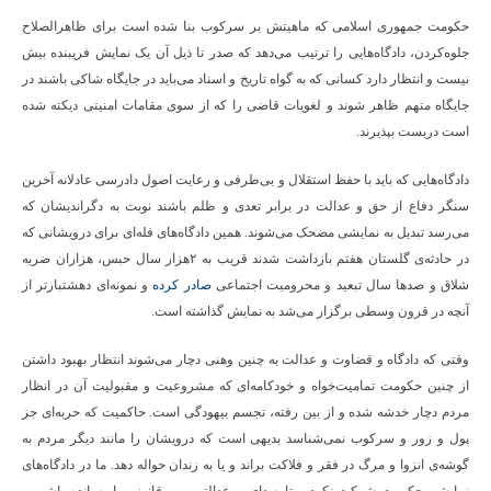
حکومت جمهوری اسلامی که ماهیتش بر سرکوب بنا شده است برای ظاهرالصلاح
جلوه‌کردن، دادگاه‌هایی را ترتیب می‌دهد که صدر تا ذیل آن یک نمایش فریبنده بیش
نیست و انتظار دارد کسانی که به گواه تاریخ و اسناد می‌باید در جایگاه شاکی باشند در
جایگاه متهم ظاهر شوند و لغویات قاضی را که از سوی مقامات امنیتی دیکته شده
است دربست بپذیرند.
دادگاه‌هایی که باید با حفظ استقلال و بی‌طرفی و رعایت اصول دادرسی عادلانه آخرین
سنگر دفاع از حق و عدالت در برابر تعدی و ظلم باشند نوبت به دگراندیشان که
می‌رسد تبدیل به نمایشی مضحک می‌شوند. همین دادگاه‌های فله‌ای برای درویشانی که
در حادثه‌ی گلستان هفتم بازداشت شدند قریب به ۲هزار سال حبس، ‌هزاران ضربه
شلاق و صدها سال تبعید و محرومیت اجتماعی
صادر کرده
و نمونه‌ای دهشتبارتر از
آنچه در قرون وسطی برگزار می‌شد به نمایش گذاشته است.
وقتی که دادگاه و قضاوت و عدالت به چنین وهنی دچار می‌شوند انتظار بهبود داشتن
از چنین حکومت تمامیت‌خواه و خودکامه‌ای که مشروعیت و مقبولیت آن در انظار
مردم دچار خدشه شده و از بین رفته، تجسم بیهودگی است. حاکمیت که حربه‌ای جز
پول و زور و سرکوب نمی‌شناسد بدیهی است که درویشان را مانند دیگر مردم به
گوشه‌ی انزوا و مرگ در فقر و فلاکت براند و یا به زندان حواله دهد. ما در دادگاه‌های