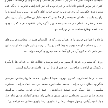
نمایشی حکومت شرکت نکردیم تا صدای بی‌عدالتی و بی‌قانونی را رسانده باشیم و
اکنون در برابر احکام ناعادلانه و غیرقانونی آن نیز اعتراضی نداریم تا بانگ عدم
مشروعیت حکومتی که پای تعرض به حریم جناب آقای دکتر نورعلی تابنده گشوده را
برآورده باشیم. تقاضای تجدیدنظر از حکومتی که خود عامل بی‌عدالتی و آزار درویشان
است از نظر ما عملی خردمندانه نیست، زیرا اگر ذره‌ای عقلانیت در حاکمیت وجود
می‌داشت اوضاع مملکت به این ویرانی نبود.
ما داد و اعتراض خویش را در همان شبی که در گلستان هفتم در محاصره‌ی نیروهای
تا دندان مسلح حکومت بودیم به پیشگاه پروردگار بردیم و باور داریم داد از بیداد این
نامردمانی که به خون آزادمردان آغشته است به‌زودی گرفته خواهد شد.
روزی که ستم و بی‌خردی از میهن ما رخت بربندد و عدالت جای بی‌عدالتی‌ها را بگیرد
با یکدیگر در آزادی و صلح دیدار خواهیم کرد. تا آن روز فاصله‌ای نمانده است.
امضاء: رضا انتصاری، کسری نوری، سینا انتصاری، محمد شریفی‌مقدم، مرتضی
کنگرلو، صالح‌الدین مرادی، سعید سلطانپور، مجید مرادی، بابک مرادی، سخاوت
سلیمی، رضا سیگارچی، سعید دوراندیش، احمد ایرانی‌خواه، مجتبی بیرانوند،
محمدرضا درویشی، مصطفی عبدی، مهدی مردانی راد، مهدی کیوانلو، هادی شاه‌رضا،
جواد خمیس‌آبادی، رسول هویدا، اردشیر عشایری، رضا یاوری مطلق، جعفر احمدی”.