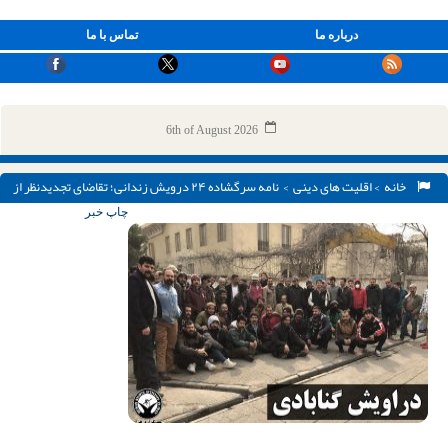
درباره ما
تماس با ما
6th of August 2026
خانه
>
اقلیت های دینی
> نامه سرگشاده ۲۴ درویش زندانی؛ تقاضای تجدیدنظر از
حکومتی که عامل بی‌عدالتی و آزار است خردمندانه نیست
چاپ خبر