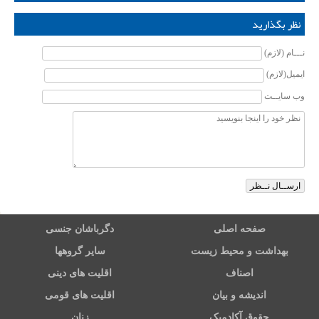
نظر بگذارید
نـــام (لازم)
ایمیل(لازم)
وب سایــت
صفحه اصلی
دگرباشان جنسی
بهداشت و محیط زیست
سایر گروهها
اصناف
اقلیت های دینی
اندیشه و بیان
اقلیت های قومی
حقوق آکادمیک
زنان