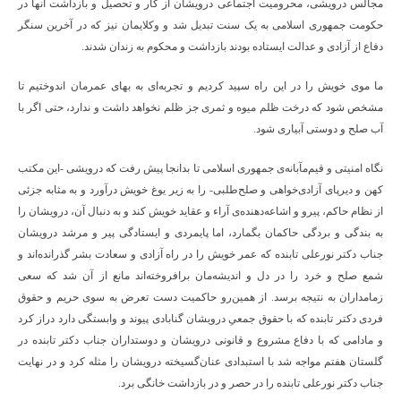
مجالس درویشی، محرومیت اجتماعی درویشان از کار و تحصیل و بازداشت آنها در
حکومت جمهوری اسلامی به یک سنت تبدیل شد و وکلایمان نیز که در آخرین سنگر
دفاع از آزادی و عدالت ایستاده بودند بازداشت و محکوم به زندان شدند.
ما موی خویش را در این راه سپید کردیم و تجربه‌ای به بهای عمرمان اندوختیم تا
مشخص شود که درخت ظلم میوه و ثمری جز ظلم نخواهد داشت و ندارد، حتی اگر با
آب صلح و دوستی آبیاری شود.
نگاه امنیتی و قیم‌مآبانه‌ی جمهوری اسلامی تا بدانجا پیش رفت که درویشی -این مکتب
کهن و دیرپای آزادی‌خواهی و صلح‌طلبی- را به زیر یوغ خویش درآورد و به مثابه جزئی
از نظام حاکم، پیرو و اشاعه‌دهنده‌ی آراء و عقاید خویش کند و به دنبال آن، درویشان را
به بندگی و بردگی حاکمان بگمارد، اما پایمردی و ایستادگی پیر و مرشد درویشان
جناب دکتر نورعلی تابنده که عمر خویش را در راه آزادی و سعادت بشر گذرانده‌اند و
شمع صلح و خرد را در دل و اندیشه‌مان برافروخته‌اند مانع از آن شد که سعی
زمامداران به نتیجه برسد. از همین‌رو حاکمیت دست تعرض به سوی حریم و حقوق
فردی دکتر تابنده که با حقوق جمعیِ درویشان گنابادی پیوند و وابستگی دارد دراز کرد
و مادامی که با دفاع مشروع و قانونی درویشان و دوستداران جناب دکتر تابنده در
گلستان هفتم مواجه شد با استبدادی عنان‌گسیخته درویشان را مثله کرد و در نهایت
جناب دکتر نورعلی تابنده را در حصر و در بازداشت خانگی برد.