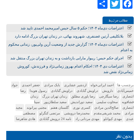
Share
Twitter
Facebook
مطالب مرتـبط
اعتراضات دی‌ماه ۱۴۰۴؛ حکم ۵ سال حبس امیرمحمد احمدی تایید شد
بلاتکلیفی آرتین غضنفری، شهروند بهائی، در زندان تهران بزرگ ادامه دارد
اعتراضات دی‌ماه ۱۴۰۴؛ گزارش جدید از وضعیت آرین ولی‌پور، زندانی محکوم
به اعدام
اجرای حکم حبس؛ ریبوار مارابی بازداشت و به زندان تهران بزرگ منتقل شد
اعتراضات دی ۱۴۰۴؛ احکام اعدام بهروز زمانی‌نژاد و فرزندش، کوروش
زمانی‌نژاد نقض شد
برچسب ها:
احمد ایرانی‌خواه
اردشیر عشایری
بابک مرادی
جعفر احمدی
جواد
خمیس‌آبادی
دارویش
دراویش گنابادى
دراویش گنابادی
رسول هویدا
رضا
انتصاری
رضا سیگارچی
رضا یاوری مطلق
زندان تهران بزرگ
زندان
فشافویه
سخاوت سلیمی
سعید دوراندیش
سعید سلطان‌پور
سینا
انتصاری
صالح‌الدین مرادی
کسری نوری
گلستان هفتم
مجتبی بیرانوند
مجید
مرادی
محمد شریفی‌مقدم
محمدرضا درویشی
مرتضی کنگرلو
مصطفی
عبدی
مهدی کیوانلو
مهدی مردانی راد
نامه 24 درویش گنابادی
هادی شاهرضا
بدون نظر