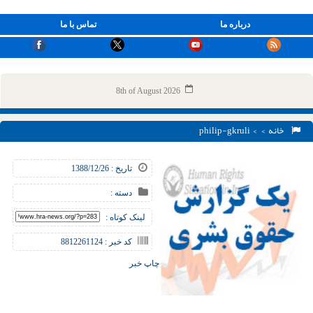
درباره ما
تماس با ما
8th of August 2026
خانه
> > philip-gkruli
تاریخ : 1388/12/26
دسته :
لینک کوتاه :
کد خبر : 8812261124
چاپ خبر