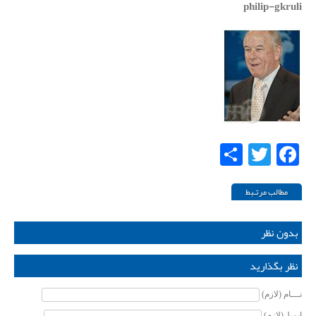
philip-gkruli
Share
Twitter
Facebook
مطالب مرتـبط
بدون نظر
نظر بگذارید
نـــام (لازم)
ایمیل(لازم)