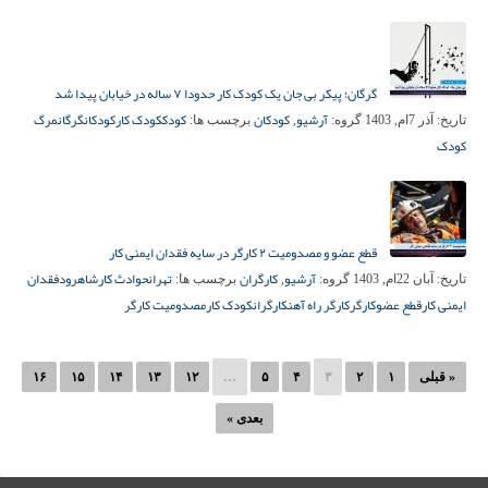
گرگان؛ پیکر بی جان یک کودک کار حدودا ۷ ساله در خیابان پیدا شد
آرشیو
کودکان
کودک
کودک کار
کودکان
گرگان
مرگ
تاریخ:
آذر 7ام, 1403
گروه:
,
برچسب ها:
کودک
قطع عضو و مصدومیت ۲ کارگر در سایه فقدان ایمنی کار
آرشیو
کارگران
تهران
حوادث کار
شاهرود
فقدان
تاریخ:
آبان 22ام, 1403
گروه:
,
برچسب ها:
ایمنی کار
قطع عضو
کارگر
کارگر راه آهن
کارگران
کودک کار
مصدومیت کارگر
« قبلی
۱
۲
۳
۴
۵
…
۱۲
۱۳
۱۴
۱۵
۱۶
بعدی »