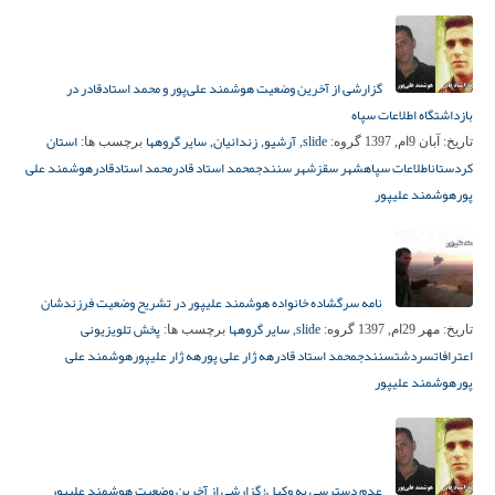
گزارشی از آخرین وضعیت هوشمند علی‌پور و محمد استادقادر در
بازداشتگاه اطلاعات سپاه
slide
آرشیو
زندانیان
سایر گروهها
استان
تاریخ:
آبان 9ام, 1397
گروه:
,
,
,
برچسب ها:
کردستان
اطلاعات سپاه
شهر سقز
شهر سنندج
محمد استاد قادر
محمد استادقادر
هوشمند علی
پور
هوشمند علیپور
نامه سرگشاده خانواده هوشمند علیپور در تشریح وضعیت فرزندشان
slide
سایر گروهها
پخش تلویزیونی
تاریخ:
مهر 29ام, 1397
گروه:
,
برچسب ها:
اعترافات
سردشت
سنندج
محمد استاد قادر
هه ژار علی پور
هه ژار علیپور
هوشمند علی
پور
هوشمند علیپور
عدم دسترسی به وکیل؛ گزارشی از آخرین وضعیت هوشمند علیپور