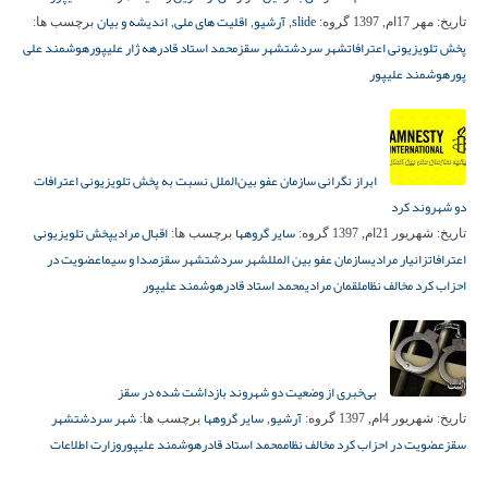
slide
آرشیو
اقلیت های ملی
اندیشه و بیان
تاریخ:
مهر 17ام, 1397
گروه:
,
,
,
برچسب ها:
پخش تلویزیونی اعترافات
شهر سردشت
شهر سقز
محمد استاد قادر
هه ژار علیپور
هوشمند علی
پور
هوشمند علیپور
ابراز نگرانی سازمان عفو بین‌الملل نسبت به پخش تلویزیونی اعترافات
دو شهروند کرد
سایر گروهها
اقبال مرادی
پخش تلویزیونی
تاریخ:
شهریور 21ام, 1397
گروه:
برچسب ها:
اعترافات
زانیار مرادی
سازمان عفو بین الملل
شهر سردشت
شهر سقز
صدا و سیما
عضویت در
احزاب کرد مخالف نظام
لقمان مرادی
محمد استاد قادر
هوشمند علیپور
بی‌خبری از وضعیت دو شهروند بازداشت شده در سقز
آرشیو
سایر گروهها
شهر سردشت
شهر
تاریخ:
شهریور 4ام, 1397
گروه:
,
برچسب ها:
سقز
عضویت در احزاب کرد مخالف نظام
محمد استاد قادر
هوشمند علیپور
وزارت اطلاعات