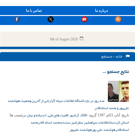
درباره ما
تماس با ما
6th of August 2026
خانه
> جستجو
نتایج جستجو ...
صد روز در بازداشتگاه اطلاعات سپاه؛ گزارشی از آخرین وضعیت هوشمند
علی‌پور و محمد استادقادر
slide
آرشیو
اقلیت های ملی
اندیشه و بیان
تاریخ:
آبان 21ام, 1397
گروه:
,
,
,
برچسب ها:
استان کردستان
اطلاعات سپاه
شهر سقز
شهر سنندج
محمد استاد قادر
محمد
استادقادر
هوشمند علی پور
هوشمند علیپور