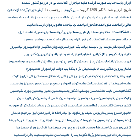
ایران بابت جنایت صورت گرفته علیه مهاجران افغانستانی در مرز دو کشور شدند
سایر گروهها
آرش تورانی
آینده آزاد
ئالان
تاریخ:
اردیبهشت 28ام, 1399
گروه:
برچسب ها:
توفیقی
ابراهیم اصغری منیر
ابوذرعلوی
احسان رضائی
احمد پورمندی
احمد زمانی
احمد شمس
احمد
عالی‌نژاد
احمد علوی
احمد فشخورانی
احمد نجاتی
احمد هادوی
اردوان ارشاد
اساتید
دانشگاه‌
اسدالله فخیمی
اسفندیار طبری
اسماعیل زرگریان
اسماعیل صفرزاده
اسماعیل
یزدانی
اصغر ممبینی
افغانستان
اکبر نوری
الهام رحیمی
الهه امانی
امید نبوی
امیر مسعود
اکبرآبادی
انکار دولت ایران
انیسه بیات
بابک امیرخسروی
باویان ملک
بهرام امامی
بهروز بیات
بهروز
خلیق
بهزاد کریمی
بهناز کیانی
بهنام ابراهیم زاده
بهنام بیات
بهنوش زرین کمر
بهیار
قهرمانی
بیژن افتخاری
بیژن پیرزاده
بیژن گل افرا
پرتو نوری علاء
پَرَن قاسمی
پرهام چشم
پرویز
مختاری
پروین ملک
پریسا خالقی
تبعیض نژادی
تکذیب دولت ایران
توران همتی
تورج
ابوذرخانی
جاهد
جعفر جودکی
جعفر کیوانچهر
جلال جلالی زاده
جلال صمصامی
جلال کیابی
جنایت
علیه شهروندان افغانستان
جنایت علیه کولبران
جواد رحیم پور
حسن جعفری
حسن زهتاب
حسن
گلشاهی
حسن نایب هاشم
حسن یوسفی اشکوری
حسین
حسین بحیرایی
حسین پورجانکی
حسین
چابک
حسین رفیعی
حسین سربندی
حسین عباسی
حسین غلامی آذر
حسین کربلایی
حسین
کشوردوست کلتی
حسین کمالی
حمید آصفی
حمید کوثری
حمیدرضا رسولیان
حنیف کراگری
حوریه
خانپور
خسرو بندری
داریوش لطیف پور
داوود نوائیان
راحله طارانی
رحمان لیوانی
رحیم عابدان
زاده
رسوا تیهوئیان
رسول بداقی
رضا شیرازی
رضا علوی
رضا علیجانی
رضا غفوری
رضا قریشی
رضا
کاظمی فومنی
رضا مبین
رضا محمدی
رقیه زارع پور
روجا درود
زهرا آقاخانی
زهرا رحیمی
زهرا
سیادت
زهره امامی
زینب محوی
ژیلا مکوندی
سارا امانی
ساسان سلیمانی
سعید باقرنژاد
سعید