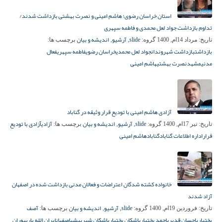
استان خراسان رضوی؛ هاشم امینی و نصرت بهشتی بازداشت شدند/
تداوم بازداشت جواد لعل محمدی و فاطمه سپهری
slide
آرشیو
اندیشه و بیان
تاریخ:
مرداد 14ام, 1400
گروه:
,
,
برچسب ها:
بازداشت
بازداشت شهروندان
جواد لعل محمدی
خراسان رضوی
فاطمه سپهری
فعال
مدنی
مشهد
نصرت بهشتی
هاشم امینی
آزادی هاشم امینی با تودیع قرار وثیقه در گناباد
slide
آرشیو
اندیشه و بیان
آزادی
آزادی با تودیع
تاریخ:
تیر 17ام, 1400
گروه:
,
,
برچسب ها:
قرار
اداره اطلاعات گناباد
گناباد
هاشم امینی
خانواده کشته شدگان اعتراضات و فعالان مدنی بازداشت شده در اصفهان
آزاد شدند
slide
آرشیو
اندیشه و بیان
آصف
تاریخ:
فروردین 19ام, 1400
گروه:
,
,
برچسب ها:
بختیاری
احسان قدیری
احمد بختیاری
اشکان بختیاری
اشکان شیربیشه
اصفهان
ایران الله یاری
پوران