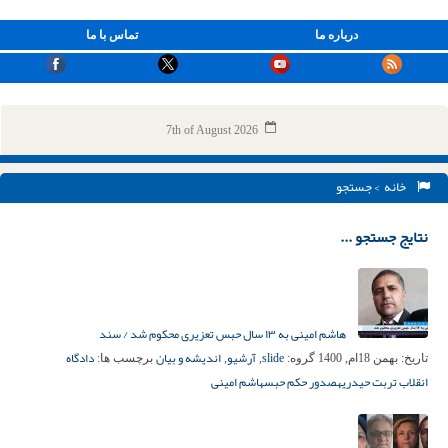
درباره ما
تماس با ما
7th of August 2026
خانه
> جستجو
نتایج جستجو ...
هاشم امینی به ۱۳ سال حبس تعزیری محکوم شد / سند
slide
آرشیو
اندیشه و بیان
دادگاه
تاریخ:
بهمن 18ام, 1400
گروه:
,
,
برچسب ها:
انقلاب تربت حیدریه
صدور حکم حبس
هاشم امینی