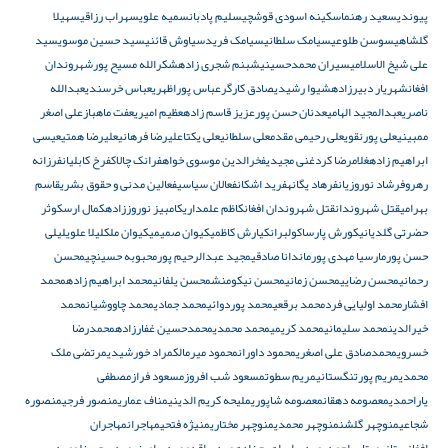
پیوندی
سعید رهنما
سکینه اسودی قوشچی
سلیم پادبان
سمیه علوی
سهراب رزاقی
سهیلا
گلشاهی
سوسن طلوعی
سیامک سلطانی
سیامک فرید
سیاوش قائنی
سید حسین موسوی
سید
علی شیخ الاسلامی
سیران محمدحسینی
شبنم شجری زاده
شکرالله مسیح پور
شهروندان
افغان
شهریار دبیرزاده
شیوا رشیدی
صادق کارگر
عباس پوراظهری
عباس خرسندی
عبدالله
ناصری
عبدالمجید الهامی
عدنان حسن پور
عزیز قاسم زاده
عظیم امیری
عفت ماهباز
علی اصغر
ممبینی
علی پورنقوی
علی رحیمی مقدم
علی سلطانی
علی یکتا
علیرضا فرهانی
علیرضا همتی
عیسی
ابراهیم زاده
غلامرضا کرد
غنی مجیدی
فخرالدین موسوی خواه
فرانک چالاک
فرخ کابلیان
فرزانه
رهرو
فرشاد نوروزیان
فرهاد یگانه
فرید اشکان
فعالان سیاسی
فعالین مدنی و حقوق بشری
قاسم
بهرامی
قتل شهروندان
قتل شهروندان افغان
کاظم علمداری
کامبیز نوروززاده
کمال ارس
کوثر
حضرتی گلدیانی
کورش پارسا
کولبران
کیارش کاظمی
کیوان صمیمی
کیوان ملک
لیلا علوی
لیلی
حسن پور
مارسیا مهدی پور
ماندانا صادقی
مجید عبدالرحیم پور
محبوبه حسینچی
محسن
رحمانی
محسن رضایی
محسن زمانی
محسن نیکومنش
محسن یلفانی
محمد ابراهیم زاده
محمد
افشار
محمد اولیایی فرد
محمد برقعی
محمد پوردوائی
محمد جمادی
محمد چاووشیان
محمد
خیرالدین
محمد سلیمانی
محمد کریمی
محمد محمدی
محمدحسین غفارزاده
محمدرضا
خسروی
محمدصادق علی اصغری
محمود داوران
محمود میرمالک
مراد خورشیدی
مرتضی ملک
محمدی
مریم پورتنگستانی
مریم سطوت
مسعود شب افروز
مسعود فراز
مصطفی
یاراحمدی
معصومه دهقان
معصومه شاپوری
ملیحه کریم الدینی
مناف عماری
منصور فرجی
منصوره
شجاعی
منوچهر گلشن
منوچهر محمدی
منوچهر مختاری
منیژه فتحی
مهاجران
مهاجران