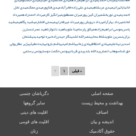
افغانستانی
مهتاب احمدی
مهدی ابراهیم زاده
مهدی اقدم
مهدی امینی
مهدی حسنلو
مهدی
خانباباتهرانی
مهدی عربشاهی
مهدی علی زاده فخرآباد
مهدی فتاپور
مهدی ممکن
مهدی نخل
احمدی
مهدی نوربخش
مهران کهن پور
مهران مصطفوی
مهرانگیز کار
مهرداد احمدزاده
مهرداد
امانت
مهرداد بهارآرا
مهرداد درویش پور
مهرداد میرفخرایی
مهستی افشار
مهشید پگاهی
مهشید
یاسری
موسی ابراهیم زاده
میثاق پارسا
مینا علوی
ناهید دلنواز
ناهید نصرت
نسترن
بزازی
نسرین علوی
نشاط سحابی
نصرالله لشنی
نگار حیدرزادە
نیره توحیدی
نیشتمان
اسدیر
نیناعلیمی
هادی احتظاظی
هادی زمانی
هاشم امینی
هاشم باروتی
هایده مغیثی
هژیر عطاری
ولی
حق شناس
وهاب انصاری
یدالله بلدی
یدی قربانی
یونس حکمت دوست
یونس رستمی
« قبلی
۱
۲
صفحه اصلی
دگرباشان جنسی
بهداشت و محیط زیست
سایر گروهها
اصناف
اقلیت های دینی
اندیشه و بیان
اقلیت های قومی
حقوق آکادمیک
زنان