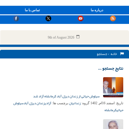
درباره ما
تماس با ما
9th of August 2026
خانه
> جستجو
نتایج جستجو ...
سیاوش حیاتی از زندان دیزل آباد کرمانشاه آزاد شد
زندانیان
آزادی
زندان دیزل آباد
سیاوش
تاریخ:
اسفند 16ام, 1402
گروه:
برچسب ها:
حیاتی
کرمانشاه