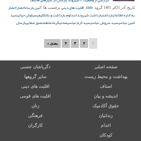
گزارشی از وضعیت ۶ شهروند یارسان در شهرهای مختلف
slide
اقلیت های دینی
آئین یارسان
احضار
احضار
تاریخ:
آذر 21ام, 1401
گروه:
,
برچسب ها:
به اداره اطلاعات
بازداشت
بازداشت شهروندان
تداوم بازداشت و بلاتکلیفی
سیاوش حیاتی
سید
امین عباسی
سید سروش عباسی
سید کرم عباسی
صحنه
کرمانشاه
منصور صفایی
یارسان
۱
۲
۳
۴
بعدی »
صفحه اصلی
دگرباشان جنسی
بهداشت و محیط زیست
سایر گروهها
اصناف
اقلیت های دینی
اندیشه و بیان
اقلیت های قومی
حقوق آکادمیک
زنان
زندانیان
فرهنگی
اعدام
کارگران
کودکان