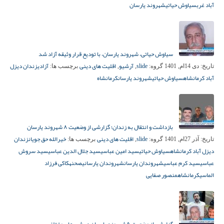
آباد غرب
سیاوش حیاتی
شهروند یارسان
سیاوش حیاتی، شهروند یارسان، با تودیع قرار وثیقه آزاد شد
slide
آرشیو
اقلیت های دینی
آزادی
زندان دیزل
تاریخ:
دی 14ام, 1401
گروه:
,
,
برچسب ها:
آباد کرمانشاه
سیاوش حیاتی
شهروند یارسان
کرمانشاه
بازداشت و انتقال به زندان؛ گزارشی از وضعیت ۸ شهروند یارسان
slide
اقلیت های دینی
خیرالله حق جویان
زندان
تاریخ:
آذر 27ام, 1401
گروه:
,
برچسب ها:
دیزل آباد کرمانشاه
سیاوش حیاتی
سید امین عباسی
سید جلال‌ الدین عباسی
سید سروش
عباسی
سید کرم عباسی
شهروندان یارسان
شهروندان یارسانی
صحنه
کاکی فرزاد
الماسی
کرمانشاه
منصور صفایی