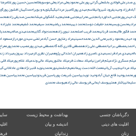
زی صدر
علی فولادی بخش
علی گرانی پور
علی محمودی
علی مرادی
علی موسوی
غلامحسین حسین پور
غلامرضا 
باد
فرزاد وحیدی
فرود شیروانی
قاسم مهدی پور
کامبیز مردانی
کهگیلویه و بویراحمد
کیهان افشون پور
گچس
ک حیدرپور
مجتبی خداوردیان
مجتبی محرابی
مجتبی همتی
مجید کشکولی میشان
محسن صدیقی زاده
محسن
ادی
محسن ویسی
محمد حقیقت دوست
محمد دیهیم
محمد ریاضی
محمد سیفی
محمد شفیعی
محمد علیزاده ب
مد فکور طالب
محمد قربانی
محمد قریب اصل
محمد نبوی زاده
محمدجواد گلابی
محمدمهدی صالحی
محمدیار
د حیدری
محمود رنجبر
محی الدین محمدحسینی
مراد رضاپور حسن آباد
مرتضی سیدی موردراز
مسعود ام
احمدی
مصطفی برانیان
مصطفی علی زاده
مصطفی قادری کله گان
مصطفی مهدی پور
مصیب محمدپور
معرا
لحی
مهدی مرادفرنسب
مهدی ناصری زاده
مهران اعتدالی پژوه
مهران نظری لار
مهرداد بهروزی
مهرداد زند
یثم عسگری نژاد
میثم فرامرزنیا
میلاد سعادت فر
میلاد عاشوری
میلاد عالی وند
میلاد غلام پور
میلاد قلی 
یلاد مردانی
نجیب آریائی
نعمت الله دست پیمان
نعیم حشمتی
نورمحمدی
نوید قنبرنژاد
هادی عادلخانی کی
ورمحمدی
وحید قانع جهان آباد
وحید نویدی
یاسین شریعت پور
یاسین فریدونی
یاسین محمدی
یاسین همتی
سلیمانی
یاشار همتی
یوسف ایمانی فر
یوسف عالی زاده
یوسف محمدی
دگرباشان جنسی
بهداشت و محیط زیست
سایر
اقلیت های دینی
اندیشه و بیان
اقلی
زنان
زندانیان
فرهن