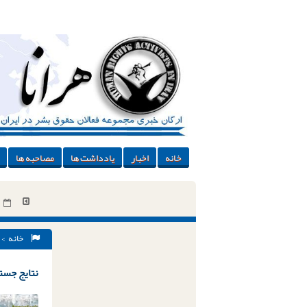
خانه
اخبار
یادداشت ها
مصاحبه ها
خانه
> 
نتایج جستج