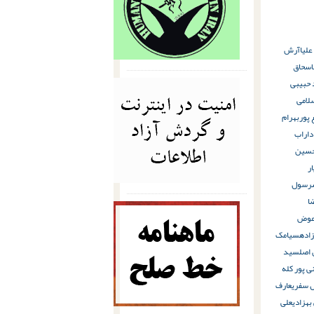
لیا
آرش
اسحاق
 حبیبی
لامی
 پور
بهرام
داراب
سین
ر
رسول
ا
عوض
اده
سیامک
 اصل
سید
 پور کله
ل سفری
عارف
بهزادی
علی