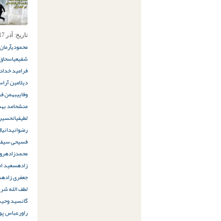
تاریخ:
آذر 17ام, 1398
محمودی
آرمان
شفیعی
اسحاق 
فر
امید خدادا
دیل
امین آراس
وفایی
بهمن فر
منش
حامد به
لطیفیان
حسین 
رضوانی
دانیا
فسیحی سیف 
محمدزاده
رو
زاده
سعید ام
جعفری زاده
س
لطف الله شر
گان
سید وحید
راور
عباس پو