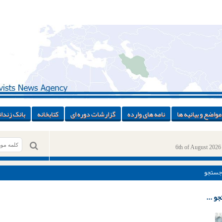
مواضع و بیانیه ها
نامه های وارده
گزارشات دوره ای
کتابخانه
بانک زندان
6th of August 2026
جستجو
و ...