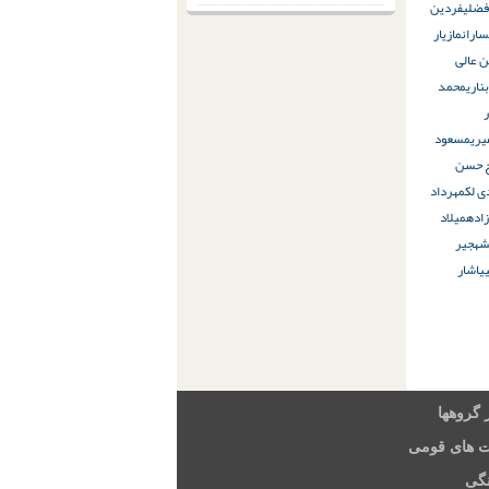
فضلی
فردین
اران
مازیار
 عالی
ناری
محمد
یری
مسعود
ج حسن
ی لک
مهرداد
زاده
میلاد
ش
هجیر
یاشار
 گروهها
ت های قومی
گی