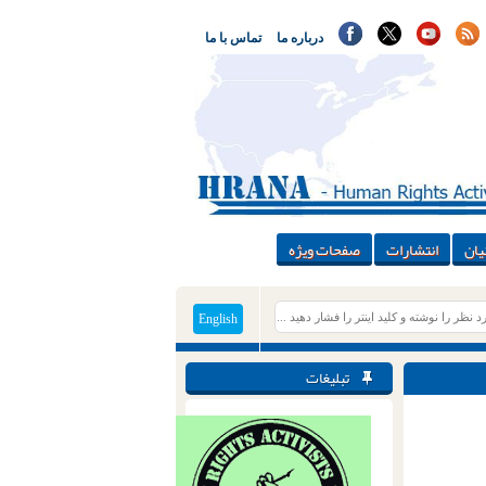
درباره ما
تماس با ما
یان
انتشارات
صفحات ویژه
English
تبلیغات