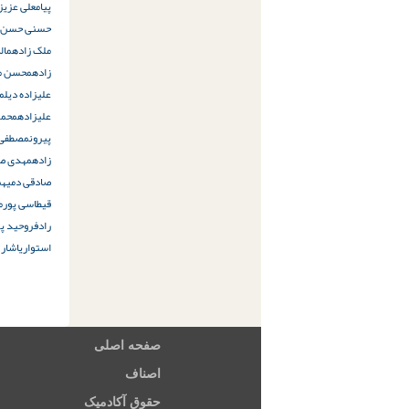
پیام
علی عزی
حسنی حسن آ
ملک زاده
مال
زاده
محسن مر
علیزاده دیل
مح
علیزاده
محمو
پیرون
مصطفی 
زاده
مهدی صا
صادقی دمیه
م
قیطاسی پور
م
رادفر
وحید پ
استوار
یاشار 
صفحه اصلی
اصناف
حقوق آکادمیک