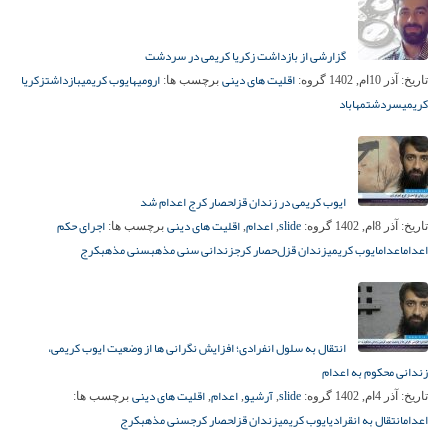
گزارشی از بازداشت زکریا کریمی در سردشت
اقلیت های دینی
ارومیه
ایوب کریمی
بازداشت
زکریا
تاریخ:
آذر 10ام, 1402
گروه:
برچسب ها:
کریمی
سردشت
مهاباد
ایوب کریمی در زندان قزلحصار کرج اعدام شد
slide
اعدام
اقلیت های دینی
اجرای حکم
تاریخ:
آذر 8ام, 1402
گروه:
,
,
برچسب ها:
اعدام
اعدام
ایوب کریمی
زندان قزل‌حصار کرج
زندانی سنی مذهب
سنی مذهب
کرج
انتقال به سلول انفرادی؛ افزایش نگرانی ها از وضعیت ایوب کریمی،
زندانی محکوم به اعدام
slide
آرشیو
اعدام
اقلیت های دینی
تاریخ:
آذر 4ام, 1402
گروه:
,
,
,
برچسب ها:
اعدام
انتقال به انقرادی
ایوب کریمی
زندان قزلحصار کرج
سنی مذهب
کرج