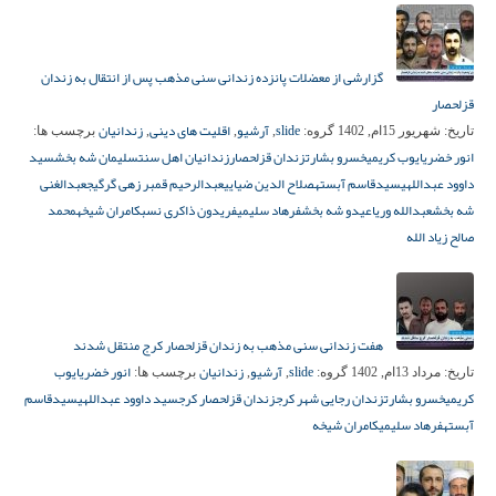
گزارشی از معضلات پانزده زندانی سنی مذهب پس از انتقال به زندان
قزلحصار
slide
آرشیو
اقلیت های دینی
زندانیان
تاریخ:
شهریور 15ام, 1402
گروه:
,
,
,
برچسب ها:
انور خضری
ایوب کریمی
خسرو بشارت
زندان قزلحصار
زندانیان اهل سنت
سلیمان شه بخش
سید
داوود عبداللهی
سیدقاسم آبسته
صلاح الدین ضیایی
عبدالرحیم قمبر زهی گرگیج
عبدالغنی
شه بخش
عبدالله وریا
عیدو شه بخش
فرهاد سلیمی
فریدون ذاکری نسب
کامران شیخه
محمد
صالح زیاد الله
هفت زندانی سنی مذهب به زندان قزلحصار کرج منتقل شدند
slide
آرشیو
زندانیان
انور خضری
ایوب
تاریخ:
مرداد 13ام, 1402
گروه:
,
,
برچسب ها:
کریمی
خسرو بشارت
زندان رجایی شهر کرج
زندان قزلحصار کرج
سید داوود عبداللهی
سیدقاسم
آبسته
فرهاد سلیمی
کامران شیخه