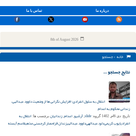
درباره ما
تماس با ما
8th of August 2026
خانه
> جستجو
نتایج جستجو ...
انتقال به سلول انفرادی؛ افزایش نگرانی ها از وضعیت داوود عبدالهی،
زندانی محکوم به اعدام
slide
آرشیو
اعدام
زندانیان
انتقال به
تاریخ:
دی 6ام, 1402
گروه:
,
,
,
برچسب ها:
انفرادی
ایوب کریمی
ﺩﺍﻭﺩ ﻋﺒﺪﺍﻟﻬﯽ
داوود عبدالهی
زندان قزلحصار کرج
سنی مذهب
قاسم آبسته