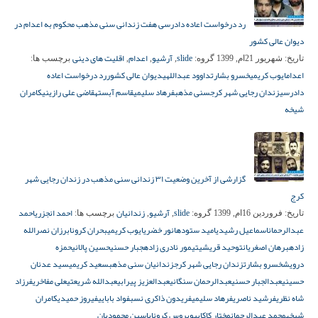
رد درخواست اعاده دادرسی هفت زندانی سنی مذهب محکوم به اعدام در
دیوان عالی کشور
slide
آرشیو
اعدام
اقلیت های دینی
تاریخ:
شهریور 21ام, 1399
گروه:
,
,
,
برچسب ها:
اعدام
ایوب کریمی
خسرو بشارت
داوود عبداللهی
دیوان عالی كشور
رد درخواست اعاده
دادرسی
زندان رجایی شهر کرج
سنی مذهب
فرهاد سلیمی
قاسم آبسته
قاضی علی رازینی
کامران
شیخه
گزارشی از آخرین وضعیت ۳۱ زندانی سنی مذهب در زندان رجایی شهر
کرج
slide
آرشیو
زندانیان
احمد انجزری
احمد
تاریخ:
فروردین 16ام, 1399
گروه:
,
,
برچسب ها:
عبدالرحمان
اسماعیل رشیدی
امید ستوده
انور خضری
ایوب کریمی
بحران کرونا
برزان نصرالله
زاده
برهان اصغریان
توحید قریشی
تیمور نادری زاده
جبار حسنی
حسین پالانی
حمزه
درویش
خسرو بشارت
زندان رجایی شهر کرج
زندانیان سنی مذهب
سعید کریمی
سید عدنان
حسینی
عبدالجبار حسنی
عبدالرحمان سنگانی
عبدالعزیز پیرابی
عبدالله شریعتی
علی مفاخری
فرزاد
شاه نظری
فرشید ناصری
فرهاد سلیمی
فریدون ذاکری نسب
فواد بابایی
فیروز حمیدی
کامران
شیخه
محمد عبدالرحمان
مختار کاکایی
ویروس کرونا
یاسین محمودیان