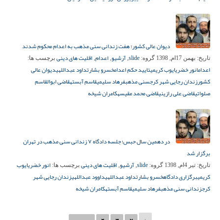
دیوان عالی کشور؛ هفت زندانی سنی مذهب به اعدام محکوم شدند
slide
آرشیو
اعدام
اقلیت های دینی
تاریخ:
بهمن 17ام, 1398
گروه:
,
,
,
برچسب ها:
اعدام
انور خضری
ایوب کریمی
تایید حکم اعدام
خسرو بشارت
داود عبداللهی
دیوان عالی
کشور
زندان رجایی شهر کرج
سنی مذهب
فرهاد سلیمی
قاسم آبسته
قاضی ابوالقاسم
صلواتی
قاضی علی رازینی
قاضی محمد مقیسه
کامران شیخه
در دهمین سال حبس؛ جلسه دادگاه ۷ زندانی سنی مذهب در تهران
برگزار شد
slide
آرشیو
اقلیت های دینی
انور خضری
ایوب
تاریخ:
تیر 4ام, 1398
گروه:
,
,
برچسب ها:
کریمی
برگزاری دادگاه
خسرو بشارت
داود عبداللهی
داوود عبداللهی
زندان رجایی شهر
کرج
زندانی سنی مذهب
فرهاد سلیمی
قاسم آبسته
کامران شیخه