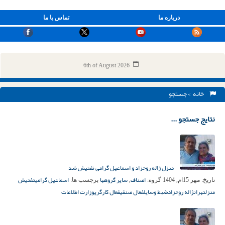
درباره ما
تماس با ما
6th of August 2026
خانه
> جستجو
نتایج جستجو ...
منزل ژاله روحزاد و اسماعیل گرامی تفتیش شد
اصناف
سایر گروهها
اسماعیل گرامی
تفتیش
تاریخ:
مهر 15ام, 1404
گروه:
,
برچسب ها:
منزل
تهران
ژاله روحزاد
ضبط وسایل
فعال صنفی
فعال کارگری
وزارت اطلاعات