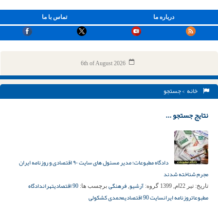
درباره ما
تماس با ما
6th of August 2026
خانه
> جستجو
نتایج جستجو ...
دادگاه مطبوعات؛ مدیر مسئول های سایت ۹۰ اقتصادی و روزنامه ایران
مجرم شناخته شدند
آرشیو
فرهنگی
90 اقتصادی
تهران
دادگاه
تاریخ:
تیر 22ام, 1399
گروه:
,
برچسب ها:
مطبوعات
روزنامه ایران
سایت 90 اقتصادی
محمدی کشکولی