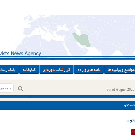
مواضع و بیانیه ها
نامه های وارده
گزارشات دوره ای
کتابخانه
بانک زندان
9th of August 2026
جستجو
و ...