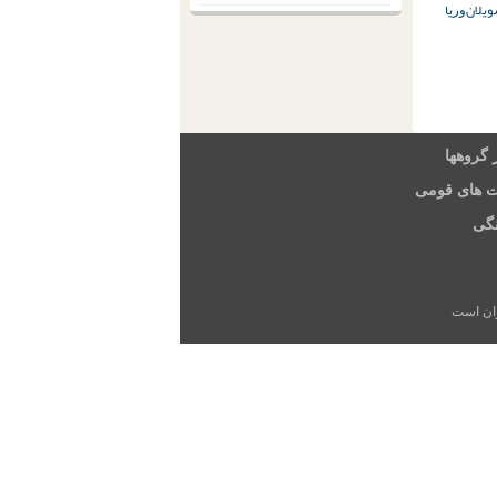
ویلان
ﻭﺭﯾﺎ
 گروهها
ت های قومی
گی