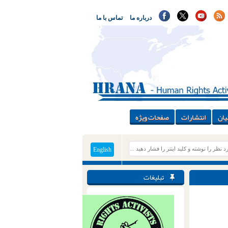
درباره ما
تماس با ما
یان
انتشارات
صفحات ویژه
English
تبلیغات