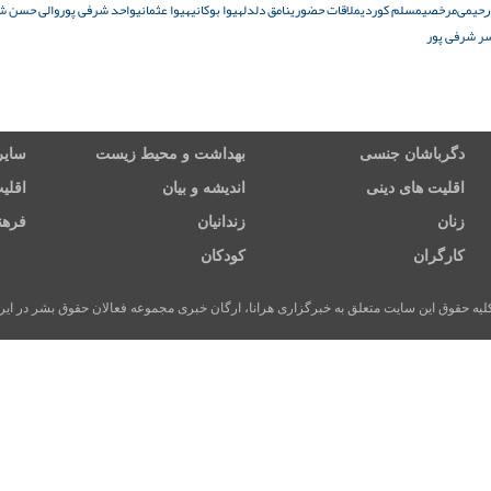
ﺭﺣﯿﻤﯽ
مرخصی
مسلم کوردی
ملاقات حضوری
نامق دلدل
هیوا بوکانی
هیوا عثمانی
واحد شرفی پور
والی حسن ش
سر شرفی پور
دگرباشان جنسی
بهداشت و محیط زیست
سایر
اقلیت های دینی
اندیشه و بیان
اقلی
زنان
زندانیان
فرهن
کارگران
کودکان