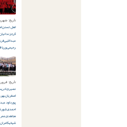
تاریخ:
شهریور 6ام,
اهل تسنن
ﺍﻣ
کرج
زندانیا
عبداللهی
ﻓﺮﺯ
ﺭﺣﯿﻤﯽ
ﻭﺭﯾﺎ ﻗ
تاریخ:
فروردین 2ا
ﻧﺼﯿﺮﯼ
ﺍﺩﺭﯾ
اصغریان
ﺑﻬﺮﻭ
پور
داود عبدا
ﺍﺣﻤﺪﯼ
شورش 
ﻣﺠﺎﻫﺪﯼ
ﻋﻤﺮ 
شیخه
کامران 