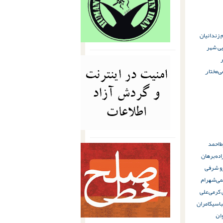
 زندانیان
یی شهر
ﯽ
ﻣﺨﺘﺎﺭ
ط
ﺍﺣﻤﺪ
ﺍﺩﻩ
برهان
 شرفی
ﻤﯽ
ﺷﻬﺮﺍﻡ
 کرمی
ﻋﻠﯽ
باسی
کامران
ﺍﻥ