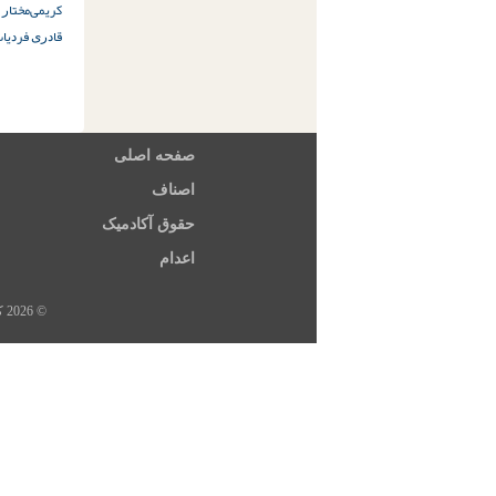
ﮐﺮﯾﻤﯽ
ﻣﺨﺘﺎﺭ 
ﻗﺎﺩﺭﯼ ﻓﺮﺩ
یا
صفحه اصلی
اصناف
حقوق آکادمیک
اعدام
© 2026 کلیه حقوق این سایت متعلق به خبرگزاری هرانا، ارگان خبری مجموعه فعالان حقوق بشر در ایران است