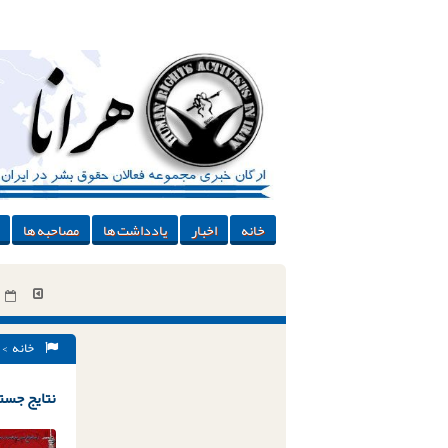
خانه
اخبار
یادداشت ها
مصاحبه ها
خانه
> 
نتایج جستج