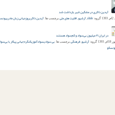
آیدین ذاکری در مشگین شهر بازداشت شد
slide
آرشیو
اقلیت های ملی
آیدین ذاکری
روزجهانی زبان مادری
یونسک
13
گروه:
,
,
برچسب ها:
در ایران ۲۱ میلیون بی‌سواد و کم‌سواد هستند
آرشیو
فرهنگی
بی سوادی
سوادآموزی
کنگره جهانی پیکار با بی‌سوا
, 1393
گروه:
,
برچسب ها:
ونسکو