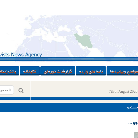
مواضع و بیانیه ها
نامه های وارده
گزارشات دوره ای
کتابخانه
بانک زندان
7th of August 2026
جستجو
و ...