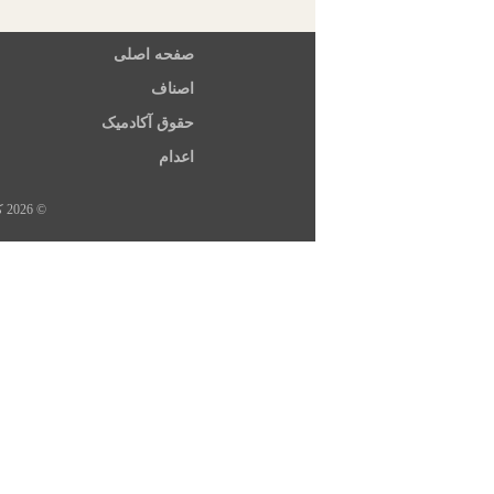
صفحه اصلی
اصناف
حقوق آکادمیک
اعدام
© 2026 کلیه حقوق این سایت متعلق به خبرگزاری هرانا، ارگان خبری مجموعه فعالان حقوق بشر در ایران است