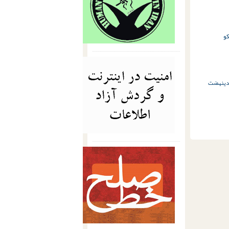
و
دی
نهضت