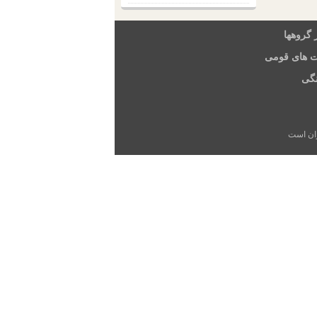
 گروهها
ت های قومی
گی