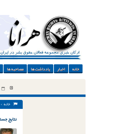
خانه
اخبار
یادداشت ها
مصاحبه ها
خانه
> 
نتایج جستج