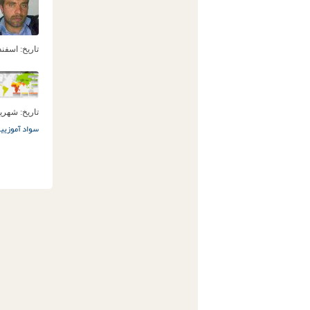
تاریخ:
اسفند 2ام, 93
تاریخ:
شهریور 18ام
سواد آموزی
ی