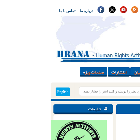
درباره ما
تماس با ما
یان
انتشارات
صفحات ویژه
English
تبلیغات