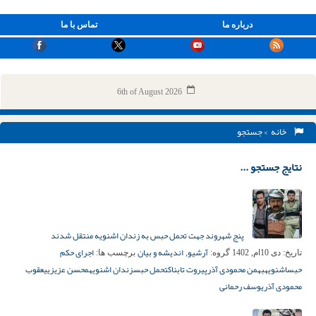
درباره ما
تماس با ما
6th of August 2026
خانه
> جستجو
نتایج جستجو ...
پنج شهروند جهت تحمل حبس به زندان اشنویه منتقل شدند
آرشیو
اندیشه و بیان
اجرای حکم
تاریخ:
دی 10ام, 1402
گروه:
,
برچسب ها:
حبس
اشنویه
بهمن محمودی آذر
پیروت تابناک
تحمل حبس
زندان اشنویه
محسن عزیزی
یعقوب
محمودی آذر
یوسف رحمانی