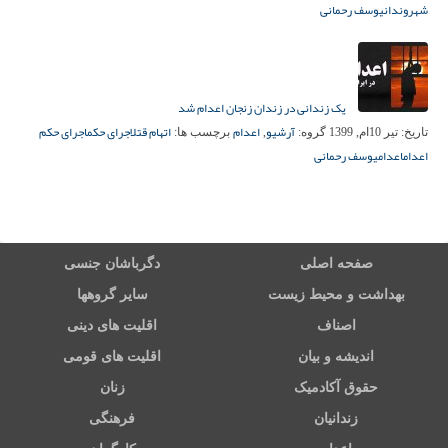
شهروندان
یوسف رحمانی
یک زندانی در زندان زنجان اعدام شد
آرشیو
اعدام
اتهام قتل
اجرای حکم
اجرای حکم
تاریخ:
تیر 10ام, 1399
گروه:
,
برچسب ها:
اعدام
اعدام
یوسف رحمانی
صفحه اصلی
دگرباشان جنسی
بهداشت و محیط زیست
سایر گروهها
اصناف
اقلیت های دینی
اندیشه و بیان
اقلیت های قومی
حقوق آکادمیک
زنان
زندانیان
فرهنگی