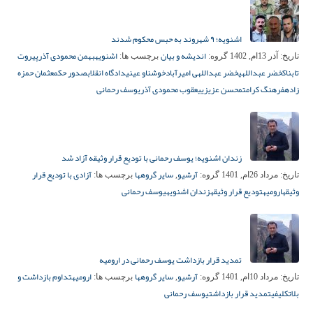
اشنویه؛ ۹ شهروند به حبس محکوم شدند
اندیشه و بیان
اشنویه
بهمن محمودی آذر
پیروت
تاریخ:
آذر 13ام, 1402
گروه:
برچسب ها:
تابناک
خضر عبداللهی
خضر عبداللهی امیرآباد
خوشناو عینی
دادگاه انقلاب
صدور حکم
عثمان حمزه
زاده
فرهنگ کرامت
محسن عزیزی
یعقوب محمودی آذر
یوسف رحمانی
زندان اشنویه؛ یوسف رحمانی با تودیع قرار وثیقه آزاد شد
آرشیو
سایر گروهها
آزادی با تودیع قرار
تاریخ:
مرداد 26ام, 1401
گروه:
,
برچسب ها:
وثیقه
ارومیه
تودیع قرار وثیقه
زندان اشنویه
یوسف رحمانی
تمدید قرار بازداشت یوسف رحمانی در ارومیه
آرشیو
سایر گروهها
ارومیه
تداوم بازداشت و
تاریخ:
مرداد 10ام, 1401
گروه:
,
برچسب ها:
بلاتکلیفی
تمدید قرار بازداشت
یوسف رحمانی