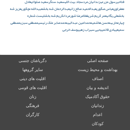
فتاحی
رسول مزرعه
زندانیان مرد
سجاد بیت الله
سعید سنگر
سعید صلواتی
عادل
معفراوى
عباس صگوری
عبدالحمید صالح زائی
عبدالرحمان شه بخش
عبیدالله مچکوری
عزیز شه
بخش
علی یگانه
عمر کریم شریف
غلامرضا شورمردان
کریم شه بخش
لیست شماره
چهار
محاربه
محسن هاشمی
محمدامین عبدالهی
محمدصابر ملک رئیسی
مصطفی سبزی
مصطفی
سمیعی
هادی قائمی
یحیی سهراب زهی
یوسف خرجی
صفحه اصلی
دگرباشان جنسی
بهداشت و محیط زیست
سایر گروهها
اصناف
اقلیت های دینی
اندیشه و بیان
اقلیت های قومی
حقوق آکادمیک
زنان
زندانیان
فرهنگی
اعدام
کارگران
کودکان