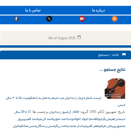
درباره ما
تماس با ما
8th of August 2026
خانه
> جستجو
نتایج جستجو ...
لیست شماره چهار؛ زندانیان مرد متهم به محاربه با محکومیت ۱۵ تا ۲۰ سال
حبس
slide
آرشیو
زندانیان
15 تا 20 سال
تاریخ:
شهریور 22ام, 1395
گروه:
,
,
برچسب ها:
حبس
ابراهیم ریگی
ابوالقاسم (جواد) فولادوند
احمد تمویی
احمد کریمی
احمد کعبی
پیروز
منصوری
پیمان عارفی
جعفر کعبی
جهاندار محمدی
حامد ریگی
حسن رستگاری
حسن صادقی
خلیل