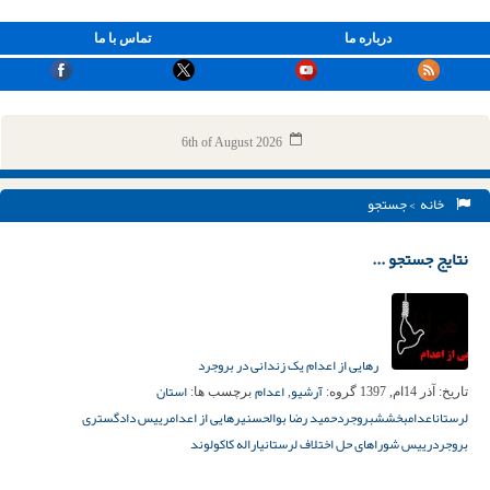
درباره ما
تماس با ما
6th of August 2026
خانه
> جستجو
نتایج جستجو ...
رهایی از اعدام یک زندانی در بروجرد
آرشیو
اعدام
استان
تاریخ:
آذر 14ام, 1397
گروه:
,
برچسب ها:
لرستان
اعدام
بخشش
بروجرد
حمید رضا بوالحسنی
رهایی از اعدام
رییس دادگستری
بروجرد
رییس شوراهای حل اختلاف لرستان
یاراله کاکولوند