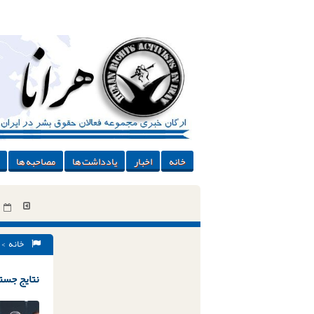
خانه
اخبار
یادداشت ها
مصاحبه ها
خانه
> 
نتایج جستج