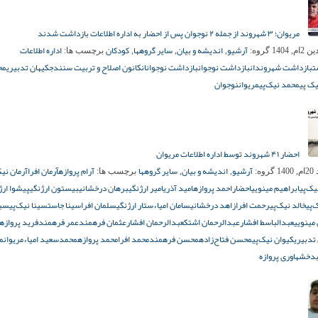
مریوان؛ ۳ شهروند از جمله ۲ نوجوان پس از احضار به اداره اطلاعات بازداشت شدند
آرشیو
اندیشه و بیان
سایر گروهها
کودکان
اداره اطلاعات
م, 1404
گروه:
,
,
,
برچسب ها:
ت
بازداشت شهروندان
بازداشت نوجوان
بازداشت نوجوانان
کانون اصلاح و تربیت سنندج
کیهان تدبیری
مح
ک‌ پی
محمد نیک‌پی
مریوان
نوجوان
احضار ۴۱ شهروند توسط اداره اطلاعات مریوان
آرشیو
اندیشه و بیان
سایر گروهها
آرام پروازه
آرمان افرا
آرمان نیک
140
گروه:
,
,
برچسب ها:
یک‌پی
ابراهیم مینویی
احضار
احمد پروازه
امید آذری
امیر ارژنگی
برهان درخشانی
بیستون ارژنگی
پیشوا ارژ
‌پی
خالد نیک‌پی
رحمت افرا
زاهد درخشانی
سامان امیاء
ستار ارژنگی
سلمان افرا
سینا جاست
سینا نیک‌پی
سیو
مینویی
عبدالباسط افشار
عبدالرحمان اشتک
عبدالرحمان افشار
عثمان فرهمند
عمر فرهمند
فرید پروازه
تدبیری
کیوان نیک‌پی
محسن فتاح‌زاده
محسن فرهمند
محمد افرا
محمد پروازه
محمدسعید امیاء
مریوان
م
 بدخش
هاوری پروازه