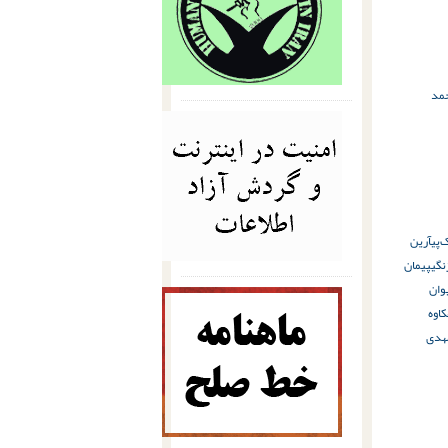
مد
‌پی
آرین
نگی
پیمان
ان
کاوه
هدی