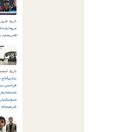
تاریخ:
فروردین 2ا
مریوان
بازداش
قادری
محمد نی
تاریخ:
اسفند 20ام, 0
نیک‌پی
آمانج ن
افرا
حسن نیک
جاست
شادمان 
مینویی
کیهان 
شریفی
میلاد