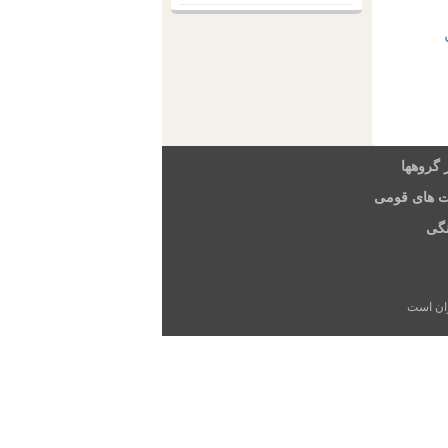
 گروهها
ت های قومی
گی