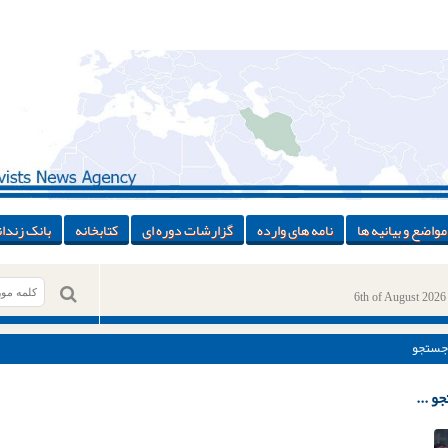
مواضع و بیانیه ها
نامه های وارده
گزارشات دوره ای
کتابخانه
بانک زندان
6th of August 2026
جستجو
و ...