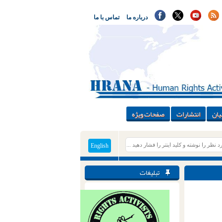
درباره ما
تماس با ما
یان
انتشارات
صفحات ویژه
English
تبلیغات