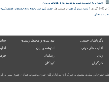
احضار و بازجویی دو شهروند توسط اداره اطلاعات مریوان
آرشیو
سایر گروهها
احضار شهروندان
احضار و بازجویی
اداره اطلاعات
کیهان
گروه:
,
برچسب ها:
میلاد بدخش
دگرباشان جنسی
بهداشت و محیط زیست
سایر
اقلیت های دینی
اندیشه و بیان
اقلی
زنان
زندانیان
فرهن
کارگران
کودکان