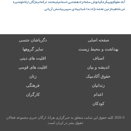
آباد
عفو
کچویی
کرج
کیانوش سلمانزاده
مجتبی اسماعیلی
محمد ترکمانی
مژگان ایلانلو
منیره
عربشاهی
نازنین محمدنژاد
ندا شبانی
هادی سپهری
یاسمن آریانی
صفحه اصلی
دگرباشان جنسی
بهداشت و محیط زیست
سایر گروهها
اصناف
اقلیت های دینی
اندیشه و بیان
اقلیت های قومی
حقوق آکادمیک
زنان
زندانیان
فرهنگی
اعدام
کارگران
کودکان
© 2026 کلیه حقوق این سایت متعلق به خبرگزاری هرانا، ارگان خبری مجموعه فعالان
حقوق بشر در ایران است