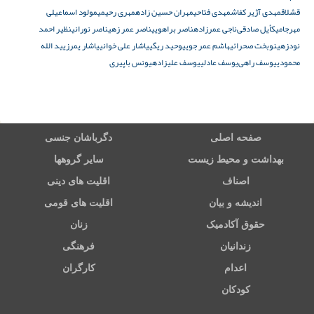
قشلاق
مهدی آژیر کفاش
مهدی فتاحی
مهران حسین زاده
مهری رحیمی
مولود اسماعیلی
مهرجا
میکأیل صادقی‌
ناجی عمرزاده
ناصر براهویی
ناصر عمر زهی
ناصر نورانی
نظیر احمد
نودزهی
نوبخت صحرائی
هاشم عمر جویی
وحید ریگی
یاشار علی‌ خوانی
یاشار یمرزی
ید الله
محمودی
یوسف راهی‌
یوسف عادلی
یوسف علیزاده
یونس باپیری
صفحه اصلی
دگرباشان جنسی
بهداشت و محیط زیست
سایر گروهها
اصناف
اقلیت های دینی
اندیشه و بیان
اقلیت های قومی
حقوق آکادمیک
زنان
زندانیان
فرهنگی
اعدام
کارگران
کودکان