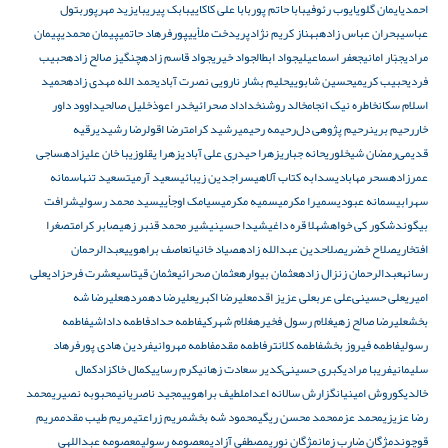
احمدی
ایمان گلوی
ایوب رئوفی
بابا حاتم پور
بابا علی کاکایی
بابک پیری
بایزید مهرپور
بتول
عباسی
بحران عباس زاده
بهناز کریم نژاد
پریدخت ملأیی
پورفرهاد حاتمی
پیمان محمدی
پیمان
مرادی
جبّار امانی
جعفر اسماعیلی
جواد ابطال
جواد خیری
جواد قاسم زاده
چنگیز صالح زاده
حبیب
فردی
حبیب کریمی
حسین شابویی
حلیم بشار نارویی نصرت آبادی
حمد الله مهدی زاده
حمید
اسلام سکان
خاطره نیک انجام
خالد روشن
خداداد صحرائی
خدر اعوذ
خلیل صالحی
داوود داور
خار
رحیم برین
رحیم پژوهی دل‌
رحیمه رحیمی
رشید کرامت
رضا اقول
رضا رشیدی
رقیه
قدیمی‌
رمضان شیخلو
ریحانه جباری
زهرا حیدری علی‌ آبادی
زهرا یقلو
زیبا خان علیزاده
ساجی
عمرزاده
سحر مهابادی
سدابه کتاب آلاهی
سراجدین زیبائی
سعید آرمیت
سعید تنها
سمانه
سهرابی
سمانه عبودی
سمیرا مکرمی
سمیه مکرمی
سیامک اوجأیی
سید محمد رسولی
شرافت
بیگوند
شکور کی خواه
شهلا قره داغی
شیدا حسینی
شیر محمد قنبر زهی
صابر کرامت
صغرا
افتخاری
صلاح خضری
صلاحدین عبدالله زاده
صیاد خانیان
عاصف براهویی
عبدالرحمان
رسانه
عبدالرحمان زنزال زاده
عثمان بیواره
عثمان صحرائی
عثمان قیتاسی
عشرت فرحزادی
علی
امیری
علی‌ حسینی‌
علی عرب
علی‌ عزیز اقدم
علیرضا اکبری
علیرضا دهمرده
علیرضا شه
بخش
علیرضا صالح زهی
غلام رسول فخیره
غلام شهرکی
فاطمه حداد
فاطمه داداشی
فاطمه
رسولی
فاطمه فیروز بخش
فاطمه کلانتر
فاطمه مقدم
فاطمه مهروانی
فردین هادی پور
فرهاد
سلیمانی
فریبا مرادی
کبری حسینی‌
کدیر سعادت زهانی
کرم رسایی
کمال خاکزاد
کمال
خالدی
کوروش امینیان
گزارش سالانه اعدام
لطیف براهویی
مجید ناصریانی
محبوبه نصیری
محمد
رضا عزیزی
محمد عزم
محمد محسن ریگی
محمود شه بخش
مریم زراعتی
مریم طیب مقدم
مریم
قوچوند
مژگان ضارب زمان
مژگان نوری
مصطفی آزادی
معصومه رسولی
معصومه عبداللهی