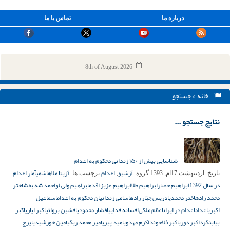
درباره ما
تماس با ما
8th of August 2026
خانه
> جستجو
نتایج جستجو ...
شناسایی بیش از ۱۵۰ زندانی محکوم به اعدام
آرشیو
اعدام
آزیتا ملاهاشمی
آمار اعدام
تاریخ:
اردیبهشت 17ام, 1393
گروه:
,
برچسب ها:
در سال 1392
ابراهیم حصار
ابراهیم طلا
ابراهیم عزیز اقدم
ابراهیم ولی لو
احمد شه بخش
اختر
محمد زاده
اختر محمدی
ادریس جبّار زاده
اسامی زندانیان محکوم به اعدام
اسماعیل
اکبری
اعدام
اعدام در ایران
اعظم ملکی‌
افسانه فدایی
افشار محمودی
افشین برواتی
اکبر ایازی
اکبر
بیابنگرد
اکبر دوری
اکبر فلاحوند
اکرم مهدوی
امید پیری
امیر محمد ریگی
امین خورشیدی
ایرج