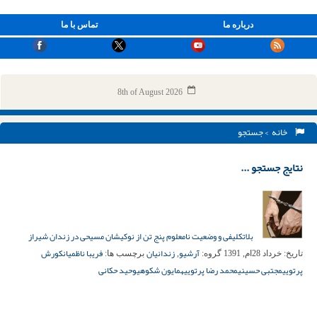
درباره ما
تماس با ما
8th of August 2026
خانه
> جستجو
نتایج جستجو ...
بلاتکلیفی و وضعیت نامعلوم پنج تن از نوکیشان مسیحی در زندان شیراز
آرشیو
زندانیان
فریبا ناظمیان
کورش
تاریخ:
خرداد 28ام, 1391
گروه:
,
برچسب ها:
پرتویی
مجتبی حسینی
محمد رضا پرتویی
همایون شکوهی
وحید حکانی