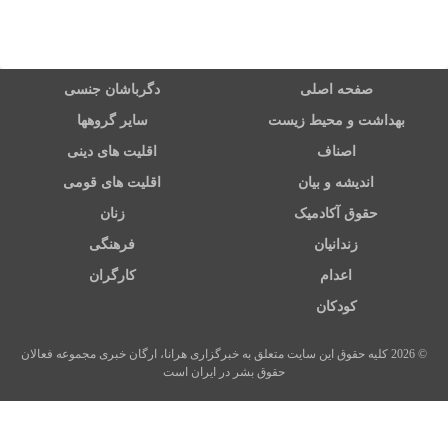
صفحه اصلی
دگرباشان جنسی
بهداشت و محیط زیست
سایر گروهها
اصناف
اقلیت های دینی
اندیشه و بیان
اقلیت های قومی
حقوق آکادمیک
زنان
زندانیان
فرهنگی
اعدام
کارگران
کودکان
© 2026 کلیه حقوق این سایت متعلق به خبرگزاری هرانا، ارگان خبری مجموعه فعالان
حقوق بشر در ایران است