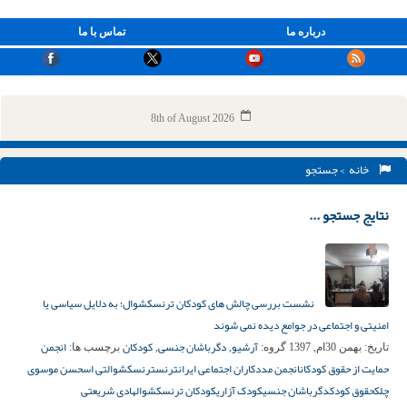
درباره ما
تماس با ما
8th of August 2026
خانه
> جستجو
نتایج جستجو ...
نشست بررسی چالش های کودکان ترنسکشوال؛ به دلایل سیاسی یا
امنیتی و اجتماعی در جوامع دیده نمی شوند
آرشیو
دگرباشان جنسی
کودکان
انجمن
تاریخ:
بهمن 30ام, 1397
گروه:
,
,
برچسب ها:
حمایت از حقوق کودکان
انجمن مددکاران اجتماعی ایران
ترنس
ترنسکشوال
تی اس
حسن موسوی
چلک
حقوق کودک
دگرباشان جنسی
کودک آزاری
کودکان ترنسکشوال
هاد‌‌ی شریعتی