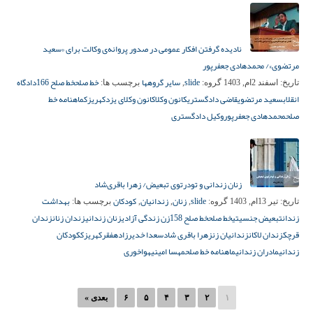
نادیده گرفتن افکار عمومی در صدور پروانه‌ی وکالت برای «سعید
مرتضوی»/ محمدهادی جعفرپور
slide
سایر گروهها
خط صلح
خط صلح 166
دادگاه
تاریخ:
اسفند 2ام, 1403
گروه:
,
برچسب ها:
انقلاب
سعید مرتضوی
قاضی دادگستری
کانون وکلا
کانون وکلای یزد
کهریزک
ماهنامه خط
صلح
محمدهادی جعفرپور
وکیل دادگستری
زنان زندانی و تودرتوی تبعیض/ زهرا باقری‌شاد
slide
زنان
زندانیان
کودکان
بهداشت
تاریخ:
تیر 13ام, 1403
گروه:
,
,
,
برچسب ها:
زندان
تبعیض جنسیتی
خط صلح
خط صلح 158
زن زندگی آزادی
زنان زندانی
زندان زنان
زندان
قرچک
زندان لاکان
زندانیان زن
زهرا باقری شاد
سعدا خدیرزاده
فقر
کهریزک
کودکان
زندانی
مادران زندانی
ماهنامه خط صلح
مهسا امینی
هواخوری
۱
۲
۳
۴
۵
۶
بعدی »