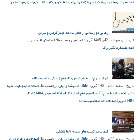
اعدام
عبدالرضا حیدری
عزت خسرونژاد
فردین برنال
قتل
کهریزک
لرستان
مهدی لطیفی
مواد مخدر
رهایی دو زندانی از مجازات اعدام در کرمان و تهران
اعدام
اعدام‌
تهران
رهایی از
تاریخ:
اردیبهشت 2ام, 1405
گروه:
برچسب ها:
اعدام
قتل
کرمان
کهریزک
ایرانِ سرخ؛ از «قطع تماس» تا «قطع زندگی»/ نفیسه لاله
slide
اندیشه و بیان
اعدام‌
جنایت
جنایت علیه
تاریخ:
اسفند 25ام, 1404
گروه:
,
برچسب ها:
بشریت
خط صلح
خط صلح 178
سانسور
قطع اینترنت
قیام 1404
قیام دی 1404
کشتار
1404
کهریزک
ماهنامه خط صلح
نفیسه لاله
کلمات در کیسه‌های سیاه/ آلما فاضلی
slide
اندیشه و بیان
آلما فاضلی
جنایت
جنایت
تاریخ:
اسفند 25ام, 1404
گروه:
,
برچسب ها: