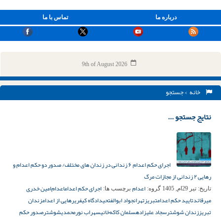
درباره ما
تماس با ما
9th of August 2026
خانه
> جستجو
نتایج جستجو ...
اجرای حکم اعدام ۶ زندانی در زندان‌ های مختلف/ صدور دو حکم اعدام و
رهایی ۲ زندانی از مجازات مرگ
اعدام
اجرای حکم اعدام
اعدام‌
امین خدری
تاریخ:
تیر 29ام, 1405
گروه:
برچسب ها:
میرقائد
تایید حکم اعدام
تبریز
تهران
جواد ابوالفتحی
دادگاه کیفری
رهایی از اعدام
زندان
تبریز
زندان شوشتر
سجاد علیزاده
سلمان کاکه‌خانی
سهراب نورمحمدی
شوشتر
صدور حکم