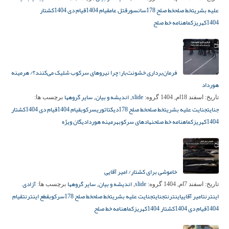
علیه بشریت
خط صلح
خط صلح 178
سانسور
قتل عام
قیام 1404
قیام دی 1404
کشتار
1404
کهریزک
ماهنامه خط صلح
فرمان‌برداری خشونت‌بار؛ چرا نیروهای سرکوب شلیک می‌کنند؟/ هرمینه
هورداد
slide
اندیشه و بیان
سایر گروهها
تاریخ:
اسفند 18ام, 1404
گروه:
,
,
برچسب ها:
جنایت
جنایت علیه بشریت
خط صلح
خط صلح 178
دیکتاتوری
سرکوب
قیام 1404
قیام دی 1404
کشتار
1404
کهریزک
ماهنامه خط صلح
نهادهای سرکوب
هرمینه هورداد
یگان ویژه
خاموشی برای کشتار/ امیر آقایی
slide
اندیشه و بیان
سایر گروهها
آزادی
تاریخ:
اسفند 7ام, 1404
گروه:
,
,
برچسب ها:
اینترنت
امیر آقایی
اینترنت
جنایت
جنایت علیه بشریت
خط صلح
خط صلح 178
سرکوب
قطع اینترنت
قیام
1404
قیام دی 1404
کشتار 1404
کهریزک
ماهنامه خط صلح