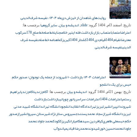
روایت‌های شاهدان از خیزش دی‌ماه ۱۴۰۴/ نفیسه شرف‌الدینی
slide
اندیشه و بیان
سایر گروهها
تاریخ:
اسفند 3ام, 1404
گروه:
,
,
برچسب ها:
اعتراض
اعتصاب
اعتصاب بازار
بازداشت فله ای
تیر خلاص
جنایت
خط صلح
خط صلح 178
سرکوب
معترضان
قیام 1404
قیام دی 1404
کشتار 1404
کهریزک
ماهنامه خط صلح
نفیسه شرف‌
الدینی
نفیسه شرف‌الدینی
اعتراضات ۱۴۰۴؛ بازداشت ۱۰ شهروند از جمله یک نوجوان/ صدور حکم
حبس برای یک دانشجو
اندیشه و بیان
آکام زندی
ئاکام زندی
ابراهیم
تاریخ:
بهمن 21ام, 1404
گروه:
برچسب ها:
رستمی
اعتراضات 1404
اعتراضات سراسری
انور چوپانی
بازداشت‌
بازداشت
شهروندان
پیرانشهر
تبریز
تهران
دادگاه انقلاب
دانشجو
دانشگاه تهران
دانشگاه شهید مدنی
تبریز
دانشگاه شیراز
سجاد محمدی
سنندج
سیروس ستارنژاد
شهرستان سیروان
شیراز
صدور
حکم حبس
علی طاهری‌کیا
فردین سیده
کامیاران
کهریزک
کودک
محمد جاوادن
محمد
جاودان
محمدحسین خورشیدوند
محمدرضا قبادی
میاندوآب