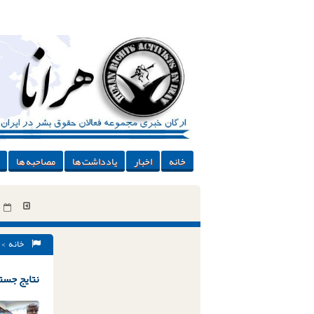
خانه
اخبار
یادداشت ها
مصاحبه ها
خانه
> 
نتایج جستج