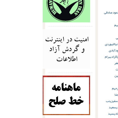
محمود صادقی
یم
ی
نی
اللهوردی
دآبادی
اکزاد
بهرام
فر
ت
ن
حیم
ضا
سفی
زینب
ی
سعید
دی
سید