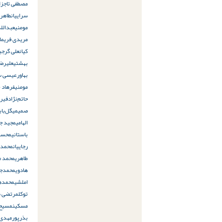
مصطفی تاجزا
سراییان
طاهره
مومنی
عبدالله
مریدی فریمان
کیان
علی گرجی
بهشتی
علیرضا
بهاور
عیسی س
مومنی
فرهاد ب
حاتم‌نژاد
فیرو
صمیمی
گل‌باب
الهامی
مجید جا
باستانی
محسن
رجاییان
محمد 
طاهری
محمد م
هادوی
محمدجو
املشی
محمدها
توکل
مرتضی س
مسکین
مسیح 
بذرپور
مهدی 