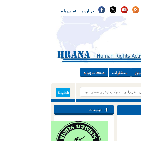
درباره ما
تماس با ما
یان
انتشارات
صفحات ویژه
English
تبلیغات