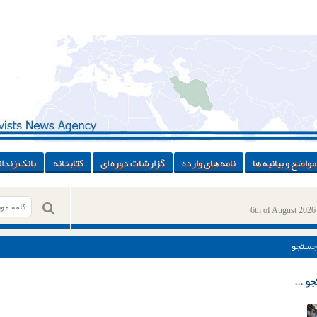
مواضع و بیانیه ها
نامه های وارده
گزارشات دوره ای
کتابخانه
بانک زندان
6th of August 2026
جستجو
و ...