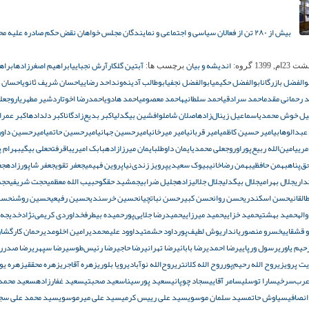
بیش از ۲۸۰ تن از فعالان سیاسی و اجتماعی و نمایندگان مجلس خواهان نقض حکم صادره علیه 
اندیشه و بیان
آبتین گلکار
آرش نجبایی
ابراهیم اصغرزاده
ابراه
2ام, 1399
گروه:
برچسب ها:
والفضل بازرگان
ابوالفضل حکیمی
ابوالفضل نجفی
ابوطالب آدینه‌وند
احد رضایی
احسان شریف ثانوی
احسان
 رحمانی مقدم
احمد سرادقی
احمد سلطانیه
احمد معصومی
احمد هادوی
احمدرضا اخوت
اردشیر مطهری
اروجعل
یل خوش محمدی
اسماعیل زینال‌زاده
اصلان شاملو
افشین بیگدلی
اکبر بدیع‌زادگان
اکبر دلداده
اکبر عمرا
عبدالوهابی
امیر حسین کاظمی
امیر قربانی
امیر میرخانی
امیرحسین جهانی
امیرحسین حاتمی
امیرحسین داوو
مریی
امین‌الله ربیع‌پور
اوروجعلی محمدی
ایمان داوطلب
ایمان میرزازاده
بابک امیری
باقرفتحعلی بیگی
بهرام پ
ق‌پناه
بهمن حافظی
بهمن رضاخانی
بیوک سعیدی
پرویز زندی‌نیا
پروین فهیمی
جعفر تقوی
جعفر شاپورزاده
جع
داری
جلال بهرامی
جلال بیگدلی
جلال جلالی‎زاده
جلیل ضرابی
جمشید حقگو
حبیب الله معظمی
حجت شریفی
حج
لقانی
حسن اسکندری
حسن روان
حسن کبیر
حسن نباتچیان
حسین خرسندی
حسین رفیعی
حسین روشن
حسی
اله
حمید بهشتی
حمید خزایی
حمید میرزایی
حمیدرضا جلایی‌پور
حمیده بیطرف
خداوردی کریمی‌نژاد
خدیجه
 قشقایی
خسرو منصوریان
داریوش لطیف‌پور
داود حشمتی
داوود علیمحمدی
رامین اخلومدی
رحمان کارگشا
ر
حیم یاوری
رسول ورپایی
رضا احمدی
رضا بابائی
رضا تهرانی
رضا حاجی
رضا رئیس‌طوسی
رضا سپهری
رضا صدر
ر
ت پرویزی
روح الله رحیم‌پور
روح الله کلانتری
روح‌الله نوآبادی
رویا بلوری
زهره آقاجری
زهره محققی
زهره یو
عرب‌سرخی
سارا توسلی
سامر آقایی
سجاد چوپانی
سعید پورسینا
سعید صحبتی
سعید غفارزاده
سعید محمد
نصافی
سیاوش حاتم
سید سلمان موسوی
سید علی رییس کرمی
سید علی میرموسوی
سید محمد علی سجا