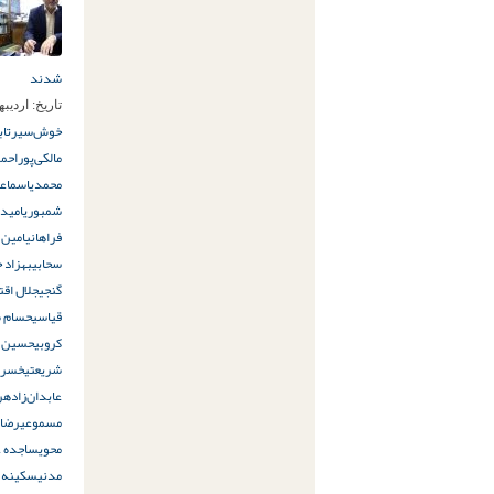
شدند
تاریخ:
اردیبهشت 3
خوش‌سیرت
اب
مالکی‌پور
احمد
محمدی
اسماع
شمبوری
امید 
فراهانی
امین 
سحابی
بهزاد ح
گنجی
جلال اقت
قیاسی
حسام طا
کروبی
حسین و
شریعتی
خسرو
عابدان‌زاده
ر
مسموعی
رضای
محوی
ساجده 
مدنی
سکینه ا