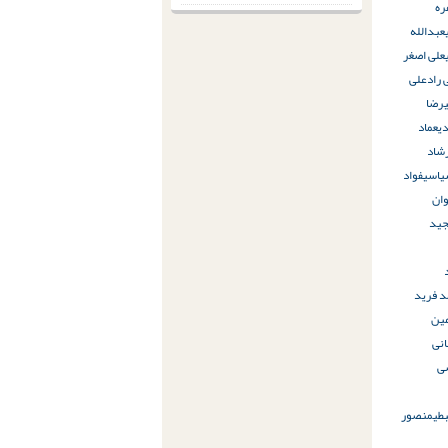
ره
عبدالله
علی اصغر
 راد
علی
یرضا
ی
عماد
شاد
سیاسی
فواد
ان
جید
د فرید
ین
نی
ی
طی
منصور