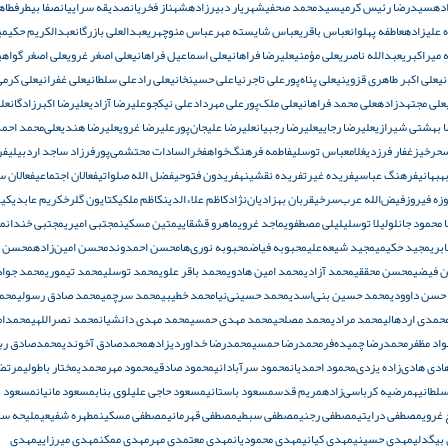
ده
سیدرضا رئیس کرمی
سیدمحمد صحفی
شهریار دبیرزاده
شهناز فخریان
صدیقه سراییان
صفا بیطرف
طاه
 علیزاده
عاطفه پهلوان
عباس باقری
عباس شایسته مهر
عباس منوچهری
عبدالعلی بازرگان
عبدالکریم حکیمی
 میراکبری
عبدالله ناصری
على مؤمنى
عليرضا فراهانی
علی اسماعیل فراهانی
علی اصغر غروی
علی اصغر گواهی
ی
علی اکبر طاهری قزوینی
علی پناه‌پور
علی تاجرنیا
علی حسینخانی
علی راد
علی سلطانی
علی غفرانی
علی کرمی
علی مجتهدزاده
علی محمد فراهانی
علی ملک‌پور
علی مهرداد
علی نیکجو
علیرضا آزادی
علیرضا اکبرزادگان
عل
 بهشتی شیرازی
علیرضا رجایی
علیرضا رجبیان
علیرضا علیجان‌پور
علیرضا غروی
علیرضا هندی
علی‌محمد احمد
حرخیز
غفار فرزدی
غلامعباس توسلی
فاطمه فرهنگ‌خواه
فخرالسادات محتشمی‌پور
فرزاد ساجد اردبیلی
فر
هبهانی
فرهنگ عباسی
فریده غیرت
فریده نقشینه
فریدون فتوحی
فضل الله صلواتی
فعالان اجتماعی
فعالان 
زه فیروز
فیض‌الله عرب‌سرخی
قربان بهزادیان‌نژاد
کاظم علاءالدین
کاظم ملکی
کتایون گلرخ
کریم عابدی
کیو
ا محمود جانلو
لیلا توسلی
لیلی مصطفوی
ماجد غروی
ماهرو قشقایی
متین مسکین
مجتبی امیری
مجتبی خندان
م
بری
مجید حکیمی
مجید شیعه‌علی
محبوبه فیاض
محبوبه نوری‌ها
محسن احمدوند
محسن امین‌زاده
محسن
 فیضی
محسن محققی
محمد آزادی
محمد امین هادوی
محمد باقر علوی
محمد توسلی
محمد تیموری
محمد جواد
حسن داوودی
محمد حسین بنی‌اسدی
محمد حسینی‌نیا
محمد خطیبی
محمد سرچمی
محمد صادق رسولی
محم
حمدی اردهالی
محمد مرادی
محمد مصلحی
محمد مهدی حمسی
محمد مهدی دانشیان
محمد نصراللهی
محمدام
اد مظفر
محمدرضا چمیده‌فر
محمدرضا حمسی
محمدرضا خداوردیزاده
محمدصادق آخوندی
محمدصادق ربا
دى هادی‌زاده يزدى
محمود احمدیان
محمود سرآبادانی
محمود صادقی
محمود مهرمحمدی
مختار باطولی
مرتض
لطانیه
مرضیه کرباسی‌زاده
مریم قدس
مسعود باستانی
مسعود حاجی علیلوی بناب
مسعود مانیان
مسعود
غروی
مصطفی درایتی
مصطفی رجنی
مصطفی سبطی
مصطفی قهرمانی
مصطفی مسکین
مطهره شفیعی
ملیحه سب
بیگدلی
مهدی حسینی
مهدی کیانی
مهدی محمودیان
مهدی معتمدی مهر
مهدی ممکن
مهدی میرزایی
مهدی