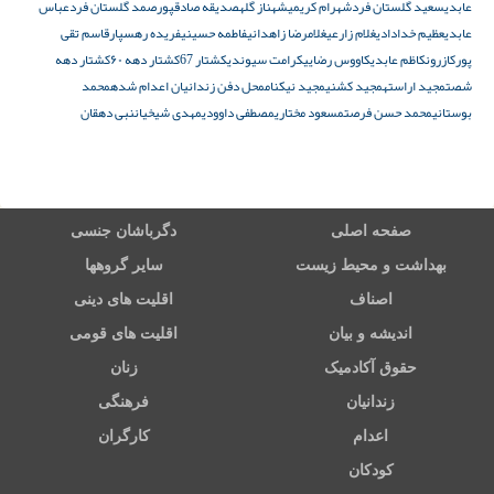
عابدی
سعید گلستان فرد
شهرام کریمی
شهناز گله
صدیقه صادقپور
صمد گلستان فرد
عباس
عابدی
عظیم خدادادی
غلام زارعی
غلامرضا زاهدانی
فاطمه حسینی
فریده رهسپار
قاسم تقی
پور
کازرون
کاظم عابدی
کاووس رضایی
کرامت سیوندی
کشتار 67
کشتار دهه ۶۰
کشتار دهه
شصت
مجید اراسته
مجید کشنی
مجید نیکنام
محل دفن زندانیان اعدام شده
محمد
بوستانی
محمد حسن فرصت
مسعود مختاری
مصطفی داوودی
مهدی شیخیان
نبی دهقان
صفحه اصلی
دگرباشان جنسی
بهداشت و محیط زیست
سایر گروهها
اصناف
اقلیت های دینی
اندیشه و بیان
اقلیت های قومی
حقوق آکادمیک
زنان
زندانیان
فرهنگی
اعدام
کارگران
کودکان