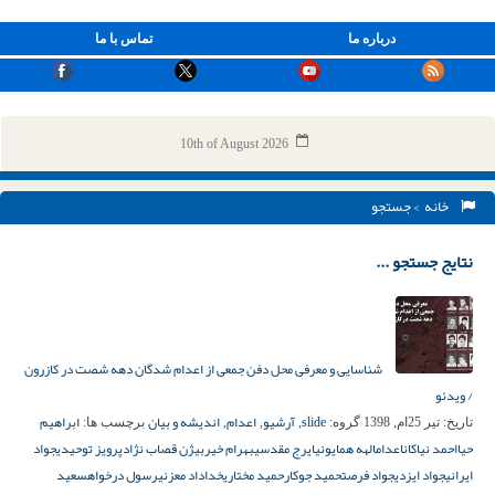
درباره ما
تماس با ما
10th of August 2026
خانه
> جستجو
نتایج جستجو ...
شناسایی و معرفی محل دفن جمعی از اعدام شدگان دهه شصت در کازرون
/ ویدئو
slide
آرشیو
اعدام
اندیشه و بیان
ابراهیم
تاریخ:
تیر 25ام, 1398
گروه:
,
,
,
برچسب ها:
حیا
احمد نیاکان
اعدام
الهه همایونی
ایرج مقدسی
بهرام خیر
بیژن قصاب نژاد
پرویز توحیدی
جواد
ایرانی
جواد ایزدی
جواد فرصت
حمید جوکار
حمید مختاری
خداداد معزنی
رسول درخواه
سعید