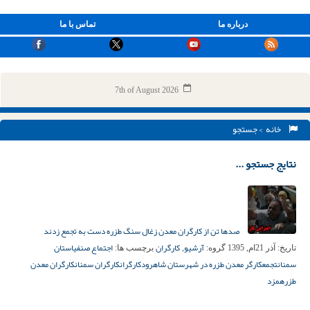
درباره ما
تماس با ما
7th of August 2026
خانه
> جستجو
نتایج جستجو ...
صدها تن از کارگران معدن زغال سنگ طزره دست به تجمع زدند
آرشیو
کارگران
اجتماع صنفی
استان
تاریخ:
آذر 21ام, 1395
گروه:
,
برچسب ها:
سمنان
تجمع
کارگر معدن طزره در شهرستان شاهرود
کارگران
کارگران سمنان
کارگران معدن
طزره
مزد