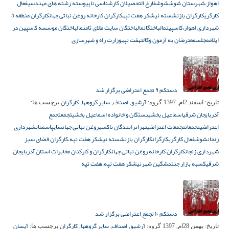
اهواز،
شهرستان شوش
شوش
فارغ التحصیلان کارشناسی ناپیوسته رشته های مهندسی
فعال
کارگری
کارگران بازنشسته نیشکر هفت تپه
کارگران کارخانه روغن نباتی جهان
کارگران منطقه 5
شهرداری اهواز،
کاسپین
مالباختگان
مالباختگان سایت طلای ثامن
مالباختگان موسسه کاسپین در
ایلام
مجلس
معترضان به آزمون وکالت
هفت تپه
وزارت راه و شهرسازی
دستکم ۹ تجمع اعتراضی برگزار شد
آرشیو
اصناف
سایر گروهها
کارگران
تاریخ:
اسفند 2ام, 1397
گروه:
,
,
,
برچسب ها:
آذربایجان شرقی
اسماعیل بخشی
بستگان و خانواده اسماعیل بخشی
تجمع
تجمع
اعتراضی
تجمعات
تجمعات اعتراضی
تهران
رانندگان تاکسی
روغن نباتی جهان
سایپا
سمنان
شهرداری
زنجان
شوش
فعال کارگری
کارگران
کارگران بازنشسته نیشکر هفت تپه،
کارگران فضای سبز
شهرداری زنجان
کارگران کارخانه روغن نباتی جهان
کارگران و کارکنان مخابرات استان آذربایجان
شرقی
کسبه بازار جنت
مشگین شهر
نیشکر هفت تپه،
هفت تپه
دستکم ۱۰ تجمع اعتراضی برگزار شد
آرشیو
اصناف
سایر گروهها
کارگران
آیسان
تاریخ:
بهمن 28ام, 1397
گروه:
,
,
,
برچسب ها: