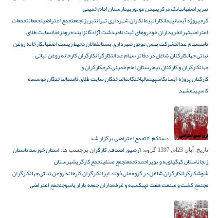
تبریز
اصفهان
بانک مرکزی
بهمن موتور
بیمارستان امام خمینی
کرج
پروژه آیسان
پیمانکاران
پیمانکاران شهرداری تهران
تبریز
تجمع
تجمع اعتراضی
تجمعات
تجمعات
اعتراضی
تهران
خریداران خودروهای ثبت نامی
دشت آزادگان
زاینده رود
زنجان
سایت طلای
ثامن
سهام عدالت
شرکت بهمن موتور
شهرداری بستان
فعالان محیط زیست اصفهان
کارخانه روغن
نباتی جهان
کارکنان شاغل در دفاتر سهام عدالت
کارگران
کارگران کارخانه روغن نباتی
جهان
کارگران و کارکنان بیمارستان امام خمینی کرج
کارگران و
کارکنان پروژه آیسان
کاسپین
مالباختگان
مالباختگان سایت طلای ثامن
مالباختگان موسسه
کاسپین
مشهد
دستکم ۴ تجمع اعتراضی برگزار شد
آرشیو
اصناف
کارگران
استان خوزستان
استان
تاریخ:
آبان 23ام, 1397
گروه:
,
,
برچسب ها:
زنجان
استان کهگیلویه و بویراحمد
تجمع
تجمع صنفی
تجمع کارگری
شهرستان
شوش
کارگران
کارگران شاغل در گروه ملی فولاد ایران
کارگران کارخانه روغن نباتی جهان
کارگران
مجتمع کشت و صنعت هفت تپه
کسبه و غرفه‌داران جمعه‌ بازار یاسوج
نجمع اعتراضی