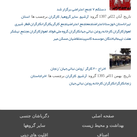
دستکم ۷ تجمع اعتراضی برگزار شد
آرشیو
سایر گروهها
کارگران
استان
تاریخ:
آبان 22ام, 1397
گروه:
,
,
برچسب ها:
تهران
استان خوزستان
اعتراض
تجمع
تجمع اعتراضی
تجمع کارگری
کارگران
کارگران قطار شهری
اهواز
کارگران کارخانه روغن نباتی جهان
کارگران گروه ملی فولاد اهواز
کارگران مجتمع نیشکر
هفت تپه
مالباختگان موسسه کاسپین
متقاضیان مسکن مهر
اخراج ۲۰۰ کارگر “روغن نباتی جهان” زنجان
آرشیو
کارگران
اخراج
استان
تاریخ:
بهمن 11ام, 1395
گروه:
,
برچسب ها:
زنجان
کارگران
کارگران کارخانه روغن نباتی جهان
صفحه اصلی
دگرباشان جنسی
بهداشت و محیط زیست
سایر گروهها
اصناف
اقلیت های دینی