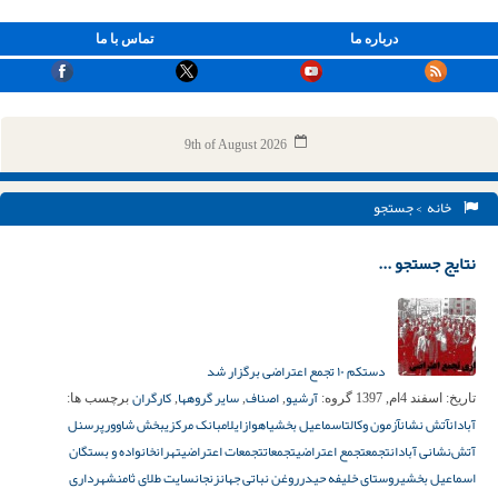
درباره ما
تماس با ما
9th of August 2026
خانه
> جستجو
نتایج جستجو ...
دستکم ۱۰ تجمع اعتراضی برگزار شد
آرشیو
اصناف
سایر گروهها
کارگران
تاریخ:
اسفند 4ام, 1397
گروه:
,
,
,
برچسب ها:
آبادان
آتش نشان
آزمون وکالت
اسماعیل بخشی
اهواز
ایلام
بانک مرکزی
بخش شاوور
پرسنل
آتش‌نشانی آبادان
تجمع
تجمع اعتراضی
تجمعات
تجمعات اعتراضی
تهران
خانواده و بستگان
اسماعیل بخشی
روستای خلیفه حیدر
روغن نباتی جهان
زنجان
سایت طلای ثامن
شهرداری