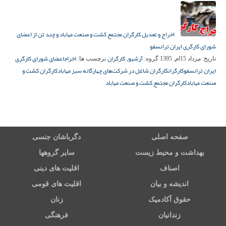
اخراج و تعدیل کارگران مجتمع کشت و صنعت مهاباد و چند تن از اعضای
شورای کارگری ایران ترانسفو
آرشیو
کارگران
اخراج
اعضای شورای کارگری
تاریخ:
مرداد 15ام, 1395
گروه:
,
برچسب ها:
ایران ترانسفو
کارگران
کارگران شاغل در شرکت‌های چهارگانه سبز مهاباد
کارگران کشت و
صنعت مهاباد
کارگران مجتمع کشت و صنعت مهاباد
صفحه اصلی
دگرباشان جنسی
بهداشت و محیط زیست
سایر گروهها
اصناف
اقلیت های دینی
اندیشه و بیان
اقلیت های قومی
حقوق آکادمیک
زنان
زندانیان
فرهنگی