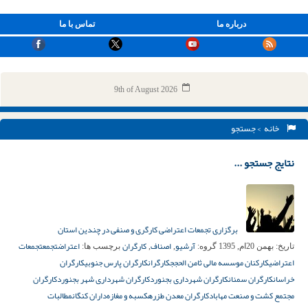
درباره ما
تماس با ما
9th of August 2026
خانه
> جستجو
نتایج جستجو ...
برگزاری تجمعات اعتراضی کارگری و صنفی در چندین استان
آرشیو
اصناف
کارگران
اعتراض
تجمع
تجمعات
تاریخ:
بهمن 20ام, 1395
گروه:
,
,
برچسب ها:
اعتراضی
کارکنان موسسه مالی ثامن الحجج
کارگران
کارگران پارس جنوبی
کارگران
خراسان
کارگران سمنان
کارگران شهرداری بجنورد
کارگران شهرداری شهر بجنورد
کارگران
مجتمع کشت و صنعت مهاباد
کارگران معدن طزره
کسبه و مغازه‌داران کنگان
مطالبات