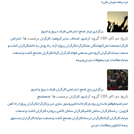
مزدی
معدنچیان طزره
برگزاری چهار تجمع اعتراضی ظرف دیروز و امروز
آرشیو
اصناف
سایر گروهها
کارگران
اعتراض
تاریخ:
دی 5ام, 1395
گروه:
,
,
,
برچسب ها:
کارگران
تجمع
دانش‌آموختگان نفت
کارگران
کارگران پروژه آزاد راه پونل به تالش
کارگران کشت و
صنعت مهاباد
کارگران گروه ملی صنعتی فولاد
کارگران گیلان
کارگران مجتمع کشت و صنعت
مهاباد
مطالبات مزدی
معوقات مزدی وبیمه
برگزاری پنج تجمع اعتراضی کارگران ظرف دیروز و امروز
آرشیو
کارگران
تجمع
تجمع
تاریخ:
دی 1ام, 1395
گروه:
,
برچسب ها:
اعتراضی
حقوق
فرمانداری رودبار
کارخانه کمپروسور سازی تبریز
کارگران
کارگران پروژه راه آهن
قزوین- رشت
کارگران سامان کاشی
کارگران سامان کاشی بروجرد
کارگران کشت و صنعت
مهاباد
کارگران گیلان
کارگران لرستان
کارگران مجتمع کشت و صنعت مهاباد
کارگزاران صندوق
بیمه کشاورزی
مطالبات مزدی