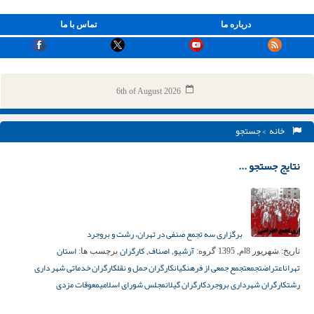
درباره ما
تماس با ما
6th of August 2026
خانه
> جستجو
نتایج جستجو ...
برگزاری سه تجمع صنفی در تهران، رشت و بروجرد
آرشیو
اصناف
کارگران
استان
تاریخ:
شهریور 8ام, 1395
گروه:
,
,
برچسب ها:
تهران
اعتراض
تجمع
تجمع جمعی از فرهنگیان
کارگران حمل و نقل
کارگران خدماتی شهر داری
رشت
کارگران شهرداری بروجرد
کارگران گیلان
مجلس شورای اسلامی
معوقات مزدی