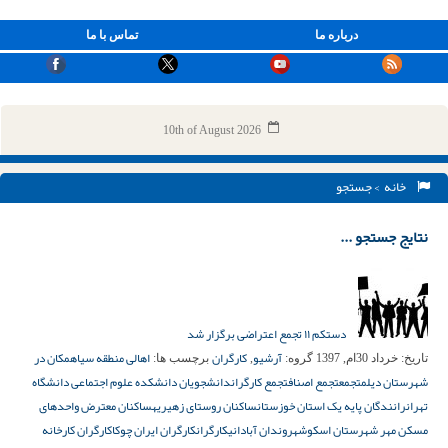
درباره ما
تماس با ما
10th of August 2026
خانه
> جستجو
نتایج جستجو ...
دستکم ۱۱ تجمع اعتراضی برگزار شد
آرشیو
کارگران
اهالی منطقه سیاهمکان در
تاریخ:
خرداد 30ام, 1397
گروه:
,
برچسب ها:
شهرستان دیلم
تجمع
تجمع اصناف
تجمع کارگران
دانشجویان دانشکده علوم اجتماعی دانشگاه
تهران
رانندگان پایه یک استان خوزستان
ساکنان روستای زهیریه
ساکنان معترض واحدهای
مسکن مهر شهرستان اسکو
شهروندان آبادانی
کارگران
کارگران ایران چوکا
کارگران کارخانه