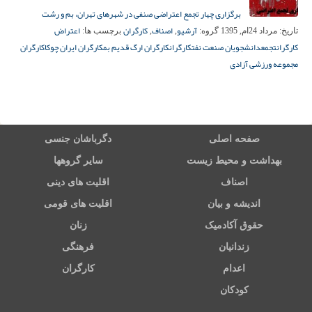
برگزاری چهار تجمع اعتراضی صنفی در شهرهای تهران، بم و رشت
آرشیو
اصناف
کارگران
اعتراض
تاریخ:
مرداد 24ام, 1395
گروه:
,
,
برچسب ها:
کارگران
تجمع
دانشجویان صنعت نفت
کارگران
کارگران ارگ قدیم بم
کارگران ایران چوکا
کارگران
مجموعه ورزشی آزادی
صفحه اصلی
دگرباشان جنسی
بهداشت و محیط زیست
سایر گروهها
اصناف
اقلیت های دینی
اندیشه و بیان
اقلیت های قومی
حقوق آکادمیک
زنان
زندانیان
فرهنگی
اعدام
کارگران
کودکان