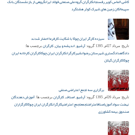
کاشی الماس کویر رفسنجان
کارگران گروه ملی صنعتی فولاد ایران
گروهی از بازنشستگان بانک
سپه
مالکان زمین های شهرک کوثر هشتگرد
سیزده کارگر ایران چوکا با شکایت کارفرما احضار شدند
آرشیو
اندیشه و بیان
کارگران
تاریخ:
مرداد 27ام, 1395
گروه:
,
,
برچسب ها:
دادگاه
دادگستری شهرستان رضوانشهر
کارگران
کارگران ایران چوکا
کارگران کارخانه ایران
چوکا
کارگران گیلان
برگزاری سه تجمع اعتراضی صنفی
آرشیو
اصناف
کارگران
آموزش دهندگان
تاریخ:
مرداد 26ام, 1395
گروه:
,
,
برچسب ها:
نهضت سوادآموزی
اصناف
اعتراض
تجمع
تجمع اعتراضی
کارگران
کارگران ایران چوکا
کارگزاران
صندوق بیمه کشاورزی