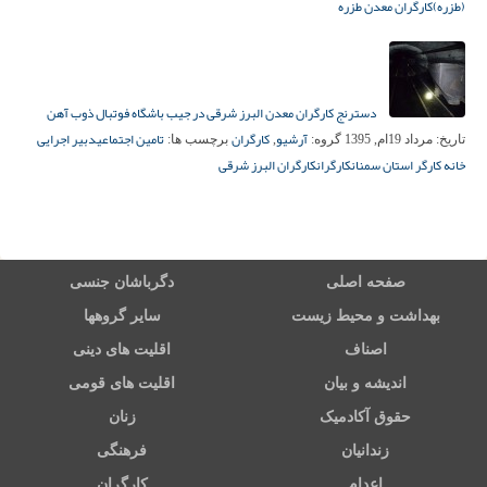
(طزره)
کارگران معدن طزره
دسترنج کارگران معدن البرز شرقی در جیب باشگاه فوتبال ذوب آهن
آرشیو
کارگران
تامین اجتماعی
دبیر اجرایی
تاریخ:
مرداد 19ام, 1395
گروه:
,
برچسب ها:
خانه کارگر استان سمنان
کارگران
کارگران البرز شرقی
صفحه اصلی
دگرباشان جنسی
بهداشت و محیط زیست
سایر گروهها
اصناف
اقلیت های دینی
اندیشه و بیان
اقلیت های قومی
حقوق آکادمیک
زنان
زندانیان
فرهنگی
اعدام
کارگران