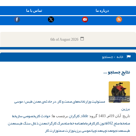
درباره ما
تماس با ما
6th of August 2026
خانه
> جستجو
نتایج جستجو ...
مسئولیت وزارتخانه‌های صمت و کار، در حادثه‌ی معدن طبس/ موسی
برزین
slide
کارگران
حوادث کاری
خصوصی سازی
خط
تاریخ:
آبان 19ام, 1403
گروه:
,
برچسب ها:
صلح
خط صلح 162
قانون کار
کارفرما
ماهنامه خط صلح
مرگ کارگران
معدن ذغال سنگ طبس
معدن
طبس
معدنجو
معدنچی
معدنچیان
موسی برزین
وزارت صمت
وزارت کار