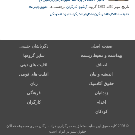
آرشیو
کارگران
تعویق چهار ماه
تاریخ:
مهر 19ام, 1393
گروه:
,
برچسب ها:
حقوق
سمنان
کارخانه رنگین نخ
کارفرما
کارگران
کمبود نقدینگی
صفحه اصلی
دگرباشان جنسی
بهداشت و محیط زیست
سایر گروهها
اصناف
اقلیت های دینی
اندیشه و بیان
اقلیت های قومی
حقوق آکادمیک
زنان
زندانیان
فرهنگی
اعدام
کارگران
کودکان
© 2026 کلیه حقوق این سایت متعلق به خبرگزاری هرانا، ارگان خبری مجموعه فعالان
حقوق بشر در ایران است