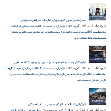
معدن طبس بدون تغییر دوباره فعال شد/ مرتضی هامونیان
slide
کارگران
انفجار معدن
ایمنی کارگران
خط
تاریخ:
آبان 12ام, 1403
گروه:
,
برچسب ها:
صلح
خط صلح 162
فقر
کارفرما
کارگران
کارگران معدن
ماهنامه خط صلح
مرتضی هامونیان
معدن
طبس
معدنجو
معدنچی
نابرابری
آیا واکنش جامعه به فاجعه‌ی معدن طبس درخور بوده؟/ احمد علوی
slide
کارگران
ILO
ایمنی کارگران
حوادث کاری
خط
تاریخ:
آبان 10ام, 1403
گروه:
,
برچسب ها:
صلح
خط صلح 162
ذغال سنگ طبس
سازمان جهانی کار
کارفرما
کارفرمایان
ماهنامه خط صلح
مرگ
کارگران
معدن طبس
معدنجو
کارگرانی که ماندند، کار کردند و مردند/ فرشته گلی
slide
کارگران
انفجار معدن
بی عدالتی
حوادث
تاریخ:
آبان 4ام, 1403
گروه:
,
برچسب ها: