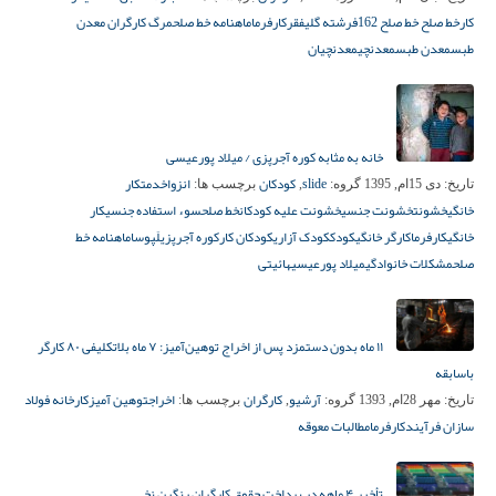
کار
خط صلح خط صلح 162
فرشته گلی
فقر
کارفرما
ماهنامه خط صلح
مرگ کارگران معدن
طبس
معدن طبس
معدنچی
معدنچیان
خانه به مثابه کوره‌ آجرپزی / میلاد پورعیسی
slide
کودکان
انزوا
خدمتکار
تاریخ:
دی 15ام, 1395
گروه:
,
برچسب ها:
خانگی
خشونت
خشونت جنسی
خشونت علیه کودکان
خط صلح
سوء استفاده جنسی
کار
خانگی
کارفرما
کارگر خانگی
کودک
کودک آزاری
کودکان کار
کوره‌ آجرپزی
لَپوسا
ماهنامه خط
صلح
مشکلات خانوادگی
میلاد پورعیسی
هائیتی
۱۱ ماه بدون دستمزد پس از اخراج توهین‌آمیز: ۷ ماه بلاتکلیفی ۸۰ کارگر
باسابقه
آرشیو
کارگران
اخراج
توهین آمیز
کارخانه فولاد
تاریخ:
مهر 28ام, 1393
گروه:
,
برچسب ها:
سازان فرآیند
کارفرما
مطالبات معوقه
تأخیر ۴ ماهه در پرداخت حقوق کارگران رنگین نخ