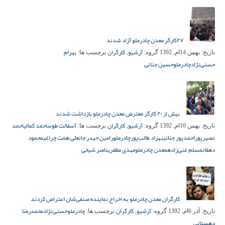
۲۷کارگر معدن چادرملو آزاد شدند
آرشیو
کارگران
بهرام
تاریخ:
بهمن 14ام, 1392
گروه:
,
برچسب ها:
حسنی‌نژاد
چادرملو
حسین جنائی
بیش از ۲۰ کارگر معترض معدن چادرملو بازداشت شدند
آرشیو
کارگران
آسفالت طوس
احمد کمالی
احمد
تاریخ:
بهمن 10ام, 1392
گروه:
,
برچسب ها:
نصیرپور
احمد‌پور جنائی
بهزاد طالب‌پور
چادرملو
رامین حیدر جان
علی همت چراغی
محمود
دهقان
مسلم غنی‌زاده
معدن چادرملو
مهدی مظفری
ناصر شیخی
کارگران معدن چادرملو به اخراج نماینده صنفی‌شان اعتراض کردند
آرشیو
کارگران
چادرملو
حسنی‌نژاد
محمدرضا
تاریخ:
آذر 6ام, 1392
گروه:
,
برچسب ها:
دهستانی