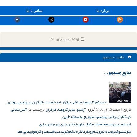
درباره ما
تماس با ما
9th of August 2026
خانه
> جستجو
نتایج جستجو ...
دستکم ۱۹ تجمع اعتراضی برگزار شد/اعتصاب کارگران پتروشیمی بوشهر
آرشیو
سایر گروهها
کارگران
آتش‌نشانی
تاریخ:
اسفند 15ام, 1400
گروه:
,
,
برچسب ها:
کرج
آغاجاری
اراک
اردبیل
اصفهان
اهواز
بازنشستگان
تأمین
اجتماعی
تبریز
تجمع
تجمعات
جاسک
چادرملو
رشت
شهرداری تبریز
شهرداری
شوش
شوشتر
صیادان
قزوین
کارون
کرمان
کرمانشاه
کوت عبدالله
نفت و گاز
هواپیمایی هما