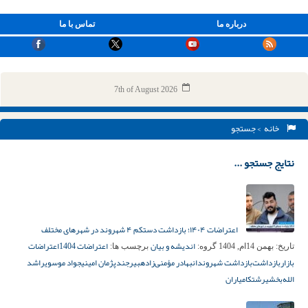
درباره ما
تماس با ما
7th of August 2026
خانه
> جستجو
نتایج جستجو ...
اعتراضات ۱۴۰۴؛ بازداشت دستکم ۴ شهروند در شهرهای مختلف
اندیشه و بیان
اعتراضات 1404
اعتراضات
تاریخ:
بهمن 14ام, 1404
گروه:
برچسب ها:
بازار
بازداشت‌
بازداشت شهروندان
بهادر مؤمنی‌زاده
بیرجند
پژمان امینی
جواد موسوی
راشد
الله‌بخشی
رشت
کامیاران