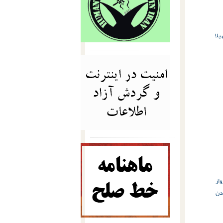
لا
واز
دن