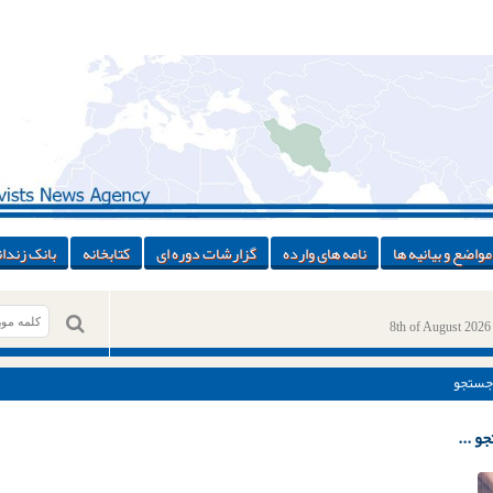
مواضع و بیانیه ها
نامه های وارده
گزارشات دوره ای
کتابخانه
بانک زندان
8th of August 2026
جستجو
و ...