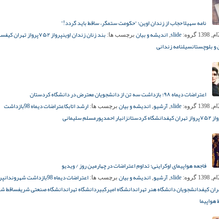
نامه سهیلا حجاب از زندان اوین؛ “حکومت ستمگر، ساقط باید گردد!”
slide
اندیشه و بیان
بند زنان زندان اوین
پرواز ۷۵۲
پرواز تهران کیف
سهی
گروه:
,
برچسب ها:
و بلوچستان
سیل
نامه زندانی
اعتراضات دیماه ۹۸؛ بازداشت سه تن از دانشجویان معترض در دانشگاه کردستان
slide
آرشیو
اندیشه و بیان
ارشد اتابک
اعتراضات دیماه 98
بازداشت
گروه:
,
,
برچسب ها:
ز ۷۵۲
پرواز تهران کیف
دانشگاه کردستان
زانیار احمدپور
مسلم سلیمانی
فاجعه هواپیمای اوکراینی؛ تداوم اعتراضات در چهارمین روز / ویدیو
slide
آرشیو
اندیشه و بیان
اعتراضات دیماه 98
بازداشت شهروندان
پر
گروه:
,
,
برچسب ها:
ران کیف
دانشجویان دانشگاه هنر تهران
دانشگاه امیرکبیر
دانشگاه تهران
دانشگاه صنعتی شریف
ساقط ش
هواپیما