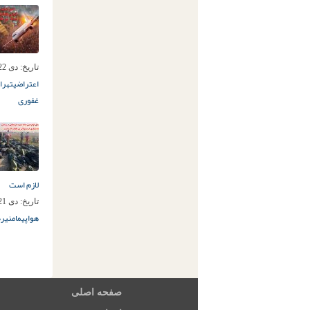
تاریخ:
دی 22ام, 1398
اعتراضی
تهران
غفوری
لازم است
تاریخ:
دی 21ام, 1398
هواپیما
منیره
صفحه اصلی