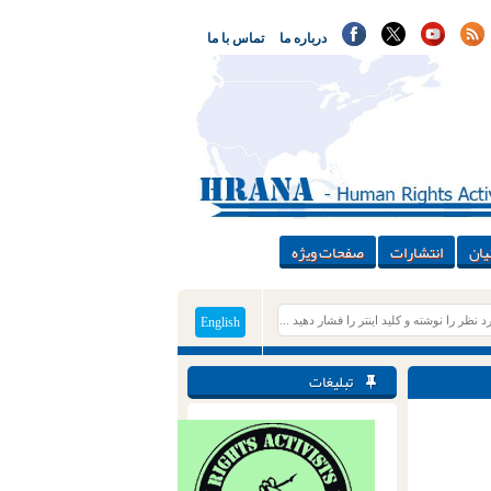
درباره ما
تماس با ما
یان
انتشارات
صفحات ویژه
English
تبلیغات