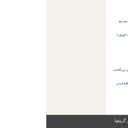
 ویدیو
 آور
وریا
ن بی کفایت
قط شدن
 گروهها