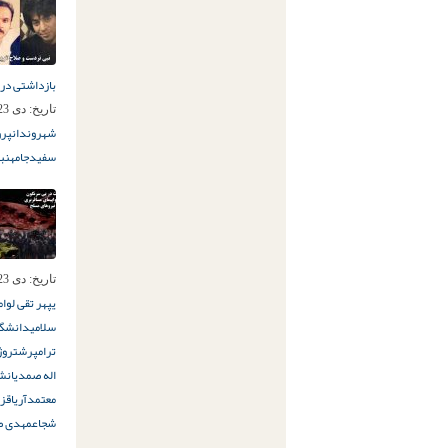
بازداشتی در 
تاریخ:
دی 23ام, 1398
شهروندان
پرواز
سفیدجامه
نب
تاریخ:
دی 23ام, 1398
یپهر تقی لو
ام
سلامی
دانشگاه
ترامپ
رشت
روژ
اله صمدیان
شل
معتمدآریا
قزو
شجاع
مهدی صف