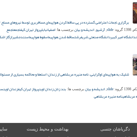
برگزاری تجمات اعتراضی گسترده در پی ساقط کردن هواپیمای مسافربری توسط نیروهای مسلح /
slide
آرشیو
اندیشه و بیان
اصفهان
بابل
پرواز تهران کیف
تجمع
تجمع
گروه:
,
,
برچسب ها:
دانشگاه امیر کبیر
دانشگاه صنعتی شریف
رشت
ساقط شدن هواپیما
سقوط هواپیما
سنندج
شیراز
گاز اشک
شلیک به هواپیمای اوکراینی، نامه منیره عربشاهی از زندان؛ استعفا و محاکمه بسیاری از مسئولا
slide
اندیشه و بیان
بند زنان زندان اوین
پرواز تهران کیف
زندان اوین
سا
گروه:
,
برچسب ها:
 عربشاهی
نامه منیره عربشاهی
دگرباشان جنسی
بهداشت و محیط زیست
سایر