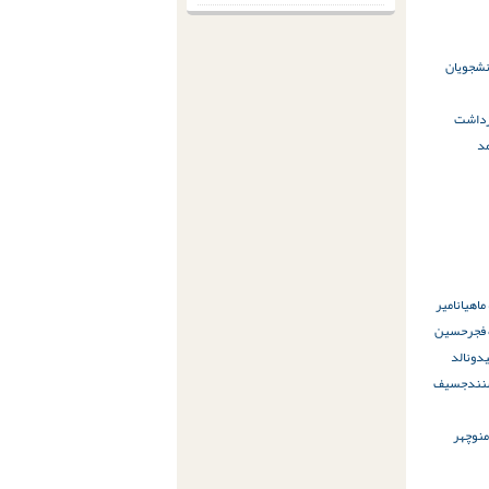
 دانشجویان
زداشت
د
ماهیان
امیر
فجر
حسین
دونالد
ندج
سیف
منوچهر