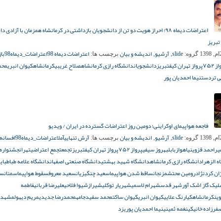
اعتراضات دیماه ۹۸؛ احراز هویت دو تن از دانشجویان بازداشتی در کرمانشاه همزمان با آزادی
تبریز
slide
آرشیو
اندیشه و بیان
اعتراضات دیماه 98
اعتراضات_دیماه98
با
گروه:
,
,
برچسب ها:
 ۷۵۲
پرواز تهران کیف
تبریز
دانشجویان
دانشگاه رازی کرمانشاه
صلاح غریبی
کرمانشاه
کیوان انبری
محم
ی تردست
نیما احمدیان پور
فاجعه هواپیمای اوکراینی؛ دومین روز اعتراضات گسترده در ایران / ویدیو
slide
آرشیو
اندیشه و بیان
آرش تنهایی
آمل
اعتراضات_دیماه98
افسانه 
گروه:
,
,
برچسب ها:
یراحمد قزوینی
اهواز
بابل
بهروز سیفی
پرواز ۷۵۲
پرواز تهران کیف
تبریز
تجمع
تجمع اعتراضی
تهران
جشنواره 
 الزهرا
دانشگاه رازی کرمانشاه
دانشگاه شهید بهشتی
دانشگاه صنعتی اصفهان
دانشگاه علامه طباطبایی
ان کردنژاد
رومین محتشم
زنجان
ساقط شدن هواپیما
سعید چنگیزیان
سعید معروف
سقوط هواپیما
سمنان
سن
یک گاز اشک آور
شهر قدس
شهرام لاسمی
شهریار توکلی
شیراز
شیوا فلاحی
علیرضا قربانی
فاطمه
ین
کرمانشاه
کیارنگ علایی
کیوان انبری
کیوان ساکت
محمد سفیدجامه
محمدرضا جدیدی
مریم دیهول
مشهد
رزاده خانیکی
نغمه ثمینی
نیما احمدیان پور
یزد