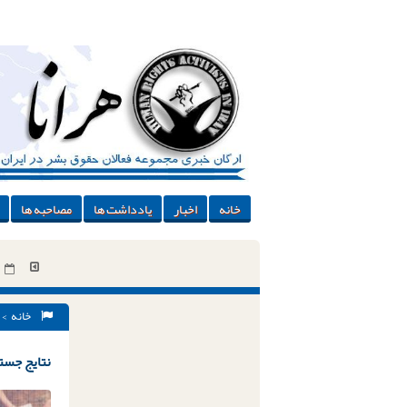
خانه
اخبار
یادداشت ها
مصاحبه ها
خانه
> 
نتایج جستج