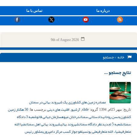
درباره ما
تماس با ما
9th of August 2026
خانه
> جستجو
نتایج جستجو ...
مصادره زمین های کشاورزی یک شهروند بهائی در سمنان
slide
آرشیو
اقلیت های دینی
50 هکتار زمین
تاریخ:
مهر 25ام, 1394
گروه:
,
,
برچسب ها:
کشاورزی
حسن روحانی
دادستانی سمنان
درختان میوه
سازمان جهانی فائو
شعبه 3 دادگاه
سمنان
شعبه 5 تجدیدنظر دادگاه سمنان
شهروند بهائی
شهروند بهائی اهل سمنان
ضیا الله
متعارفی
ضیاء الله متعارفی
علی یونسی
لغو جواز کسب مرکز دامپروری
مشاور رئیس