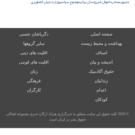
جمهور
مصادره اموال شهروندان بهائی
موضوع سیاسی
وزارت جهان کشاورزی
صفحه اصلی
دگرباشان جنسی
بهداشت و محیط زیست
سایر گروهها
اصناف
اقلیت های دینی
اندیشه و بیان
اقلیت های قومی
حقوق آکادمیک
زنان
زندانیان
فرهنگی
اعدام
کارگران
کودکان
© 2026 کلیه حقوق این سایت متعلق به خبرگزاری هرانا، ارگان خبری مجموعه فعالان
حقوق بشر در ایران است