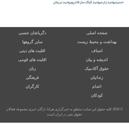
حسینی
وحید زارعی
وحید کیاک سار فائز‌پور
وحید نریمان
صفحه اصلی
دگرباشان جنسی
بهداشت و محیط زیست
سایر گروهها
اصناف
اقلیت های دینی
اندیشه و بیان
اقلیت های قومی
حقوق آکادمیک
زنان
زندانیان
فرهنگی
اعدام
کارگران
کودکان
© 2026 کلیه حقوق این سایت متعلق به خبرگزاری هرانا، ارگان خبری مجموعه فعالان
حقوق بشر در ایران است