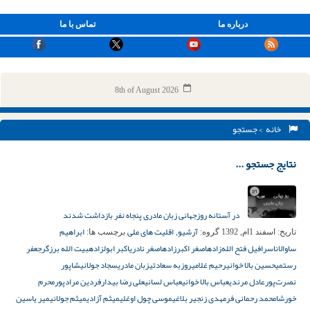
درباره ما
تماس با ما
8th of August 2026
خانه
> جستجو
نتایج جستجو ...
در آستانه روزجهانی زبان مادری پنجاه نفر بازداشت شدند
آرشیو
اقلیت های ملی
ابراهیم
تاریخ:
اسفند 1ام, 1392
گروه:
,
برچسب ها:
ساوالان
اسرافیل فتح الله‌زاده
اصغر اکبر‌زاده
اصغر نادری
اکبر ابولزاده
بیت الله برزگر
جعفر
رستمی
حسین بالا خوانی
رحیم غلامی
روزبه سعادتی
زبان مادری
سجاد جولانی
شاپور
نصرت‌پور
عادل مرندی
عباس بالا خوانی
عباس لسانی
علی رضا بیدار
فردین مرادپور
محرم
خورشا
محمد رحمانی فر
مهدی زنجیر بلاغی
موسی چول اوغلی
میثم آزادی
میثم جولانی
میر یاسین