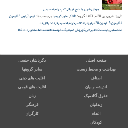
هوش شریر یا طمع قربانی؟/ پدرام تحسینی
slide
سایر گروهها
آیفون
آیفون 13
آیفون
تاریخ:
فروردین 20ام, 1403
گروه:
,
برچسب ها:
14
آیفون 15
آیفون 20 میلیونی
اختلاس
پدرام تحسینی
ترفند پانزی
خط
صلح
سلبریتی
فساد
کلاهبرداری
کوروش کمپانی
گلدکوئست
ماهنامه خط صلح
واردات کالا
صفحه اصلی
دگرباشان جنسی
بهداشت و محیط زیست
سایر گروهها
اصناف
اقلیت های دینی
اندیشه و بیان
اقلیت های قومی
حقوق آکادمیک
زنان
زندانیان
فرهنگی
اعدام
کارگران
کودکان