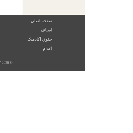
صفحه اصلی
اصناف
حقوق آکادمیک
اعدام
© 2026 کلیه حقوق این سایت متعلق به خبرگزاری هرانا، ارگان خبری مجموعه فعالان حقوق بشر در ایران است