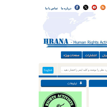
درباره ما
تماس با ما
یان
انتشارات
صفحات ویژه
English
تبلیغات