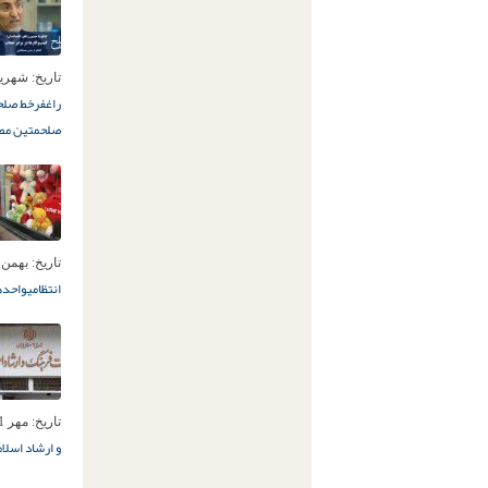
تاریخ:
شهریور 21ام
راغفر
خط صلح
صلح
متین مص
تاریخ:
بهمن 25ام, 395
انتظامی
واحده
تاریخ:
مهر 1ام, 1394
و ارشاد اسلام