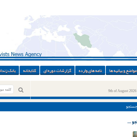
مواضع و بیانیه ها
نامه های وارده
گزارشات دوره ای
کتابخانه
بانک زندان
9th of August 2026
جستجو
و ...