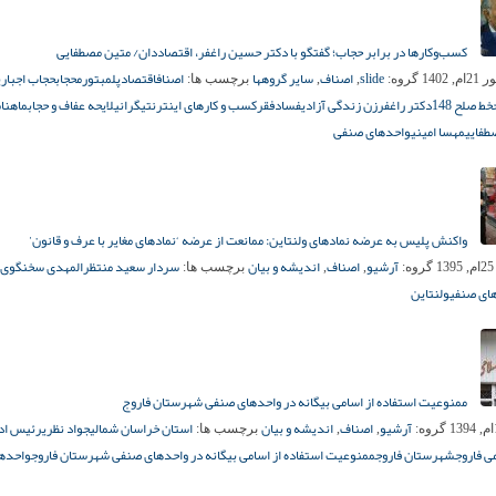
کسب‌وکارها در برابر حجاب؛ گفتگو با دکتر حسین راغفر، اقتصاددان/ متین مصطفایی
slide
اصناف
سایر گروهها
اصناف
اقتصاد
پلمب
تورم
حجاب
حجاب اجباری
, 1402
گروه:
,
,
برچسب ها:
خط صلح 148
دکتر راغفر
زن زندگی آزادی
فساد
فقر
کسب و کارهای اینترنتی
گرانی
لایحه عفاف و حجاب
ماهنا
طفایی
مهسا امینی
واحدهای صنفی
واکنش پلیس به عرضه نمادهای ولنتاین: ممانعت از عرضه ‘نمادهای مغایر با عرف و قانون’
آرشیو
اصناف
اندیشه و بیان
سردار سعید منتظرالمهدی سخنگوی 
1
گروه:
,
,
برچسب ها:
ای صنفی
ولنتاین
ممنوعیت استفاده از اسامی بیگانه در واحدهای صنفی شهرستان فاروج
آرشیو
اصناف
اندیشه و بیان
استان خراسان شمالی
جواد نظری
رئیس اد
گروه:
,
,
برچسب ها:
ی فاروج
شهرستان فاروج
ممنوعیت استفاده از اسامی بیگانه در واحدهای صنفی شهرستان فاروج
واحده