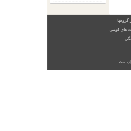
 گروهها
ت های قومی
گی