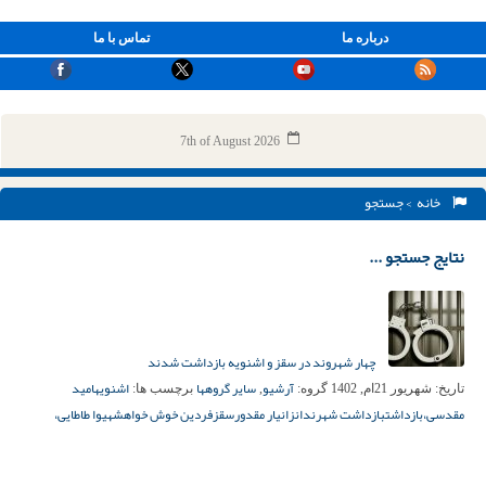
درباره ما
تماس با ما
7th of August 2026
خانه
> جستجو
نتایج جستجو ...
چهار شهروند در سقز و اشنویه بازداشت شدند
آرشیو
سایر گروهها
اشنویه
امید
تاریخ:
شهریور 21ام, 1402
گروه:
,
برچسب ها:
مقدسی،
بازداشت
بازداشت شهرندان
زانیار مقدور
سقز
فردین خوش خواهش
هیوا طاطایی،