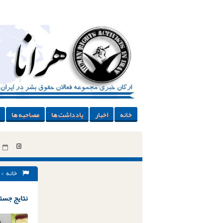
خانه
اخبار
یادداشت ها
مصاحبه ها
خانه
> 
نتایج جستج