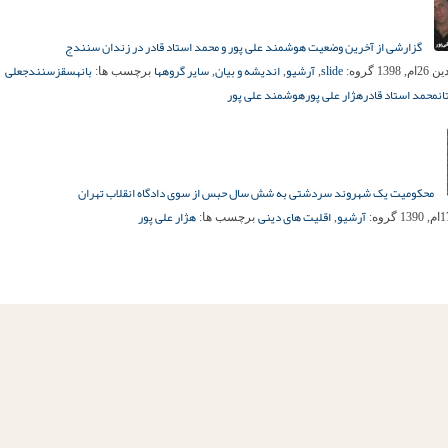
گزارشی از آخرین وضعیت هوشمند علی پور و محمد استاد قادر در زندان سنندج
slide
آرشیو
اندیشه و بیان
سایر گروهها
بانه
سقز
سنندج
علی
م, 1398
گروه:
,
,
,
برچسب ها:
ن
محمد استاد قادر
هژار علی پور
هوشمند علی پور
محکومیت یک شهروند سردشتی به شش سال حبس از سوی دادگاه انقلاب تهران
آرشیو
اقلیت های دینی
هژار علی پور
گروه:
,
برچسب ها: