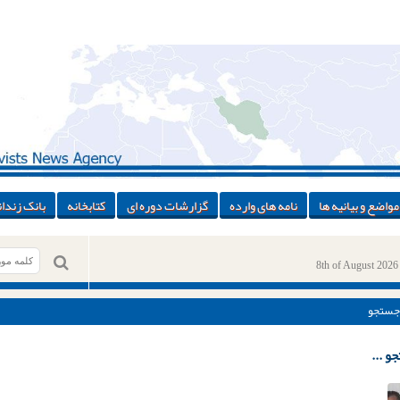
مواضع و بیانیه ها
نامه های وارده
گزارشات دوره ای
کتابخانه
بانک زندان
8th of August 2026
جستجو
و ...