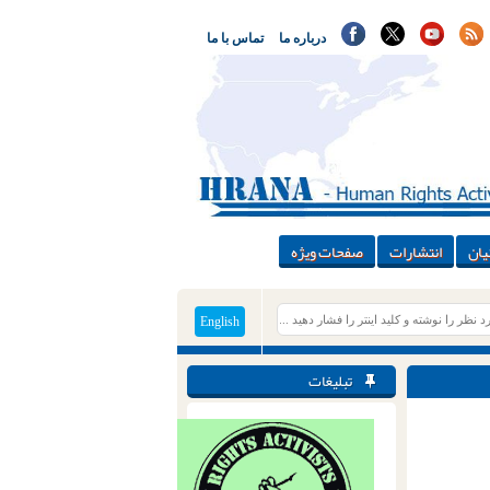
درباره ما
تماس با ما
یان
انتشارات
صفحات ویژه
English
تبلیغات