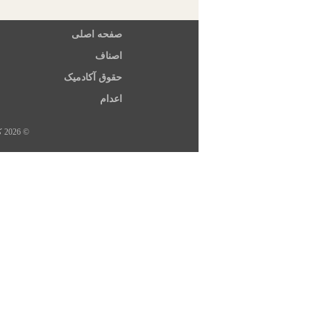
صفحه اصلی
اصناف
حقوق آکادمیک
اعدام
© 2026 کلیه حقوق این سایت متعلق به خبرگزاری هرانا، ارگان خبری مجموعه فعالان حقوق بشر در ایران است