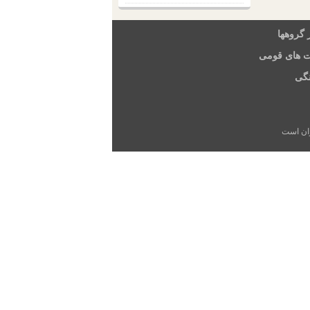
 گروهها
ت های قومی
گی