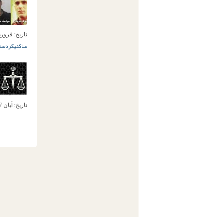
تاریخ:
فروردین 26ا
ساکنی
کردستا
تاریخ:
آبان 17ام, 1390