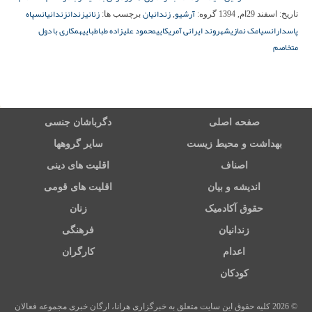
آرشیو
زندانیان
زنانی
زندان
زندانیان
سپاه
تاریخ:
اسفند 29ام, 1394
گروه:
,
برچسب ها:
پاسداران
سیامک نمازی
شهروند ایرانی آمریکایی
محمود علیزاده طباطبایی
همکاری با دول
متخاصم
صفحه اصلی
دگرباشان جنسی
بهداشت و محیط زیست
سایر گروهها
اصناف
اقلیت های دینی
اندیشه و بیان
اقلیت های قومی
حقوق آکادمیک
زنان
زندانیان
فرهنگی
اعدام
کارگران
کودکان
© 2026 کلیه حقوق این سایت متعلق به خبرگزاری هرانا، ارگان خبری مجموعه فعالان