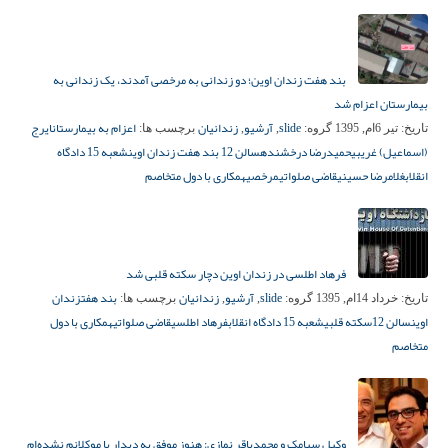
بند هفت زندان اوین؛ دو زندانی به مرخصی آمدند، یک زندانی به
بیمارستان اعزام شد
slide
آرشیو
زندانیان
اعزام به بیمارستان
ایرج
تاریخ:
تیر 6ام, 1395
گروه:
,
,
برچسب ها:
(اسماعیل) غریبی
حمیدرضا درخشنده
سالن 12 بند هفت زندان اوین
شعبه 15 دادگاه
انقلاب
غلامرضا حسینی
قاضی صلواتی
مرخصی
همکاری با دول متخاصم
فرهاد اطلسی در زندان اوین دچار سکته قلبی شد
slide
آرشیو
زندانیان
بند هفت
زندان
تاریخ:
خرداد 14ام, 1395
گروه:
,
,
برچسب ها:
اوین
سالن 12
سکته قلبی
شعبه 15 دادگاه انقلاب
فرهاد اطلسی
قاضی صلواتی
همکاری با دول
متخاصم
وکیل سیامک و محمدباقر نمازی: هنوز موفق به دیدار با موکلانم نشده‌ام