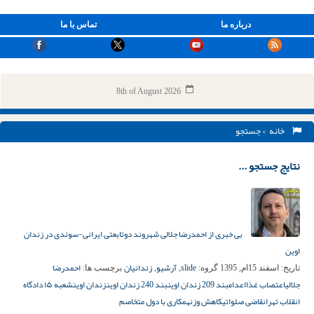
درباره ما
تماس با ما
8th of August 2026
خانه
> جستجو
نتایج جستجو ...
بی خبری از احمدرضا جلالی شهروند دوتابعتی ایرانی-سوئدی در زندان
اوین
slide
آرشیو
زندانیان
احمدرضا
تاریخ:
اسفند 15ام, 1395
گروه:
,
,
برچسب ها:
جلالی
اعتصاب غذا
اعدام
بند 209 زندان اوین
بند 240 زندان اوین
زندان اوین
شعبه ۱۵ دادگاه
انقلاب تهران
قاضی صلواتی
کاهش وزن
همکاری با دول متخاصم