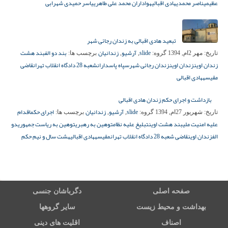
عظیمی
ناصر محمدی
هادی اقبالی
هواداران محمد علی طاهری
یاسر حمیدی شهرابی
تبعید هادی اقبالی به زندان رجائی شهر
slide
آرشیو
زندانیان
بند دو الف
بند هشت
تاریخ:
مهر 2ام, 1394
گروه:
,
,
برچسب ها:
زندان اوین
زندان اوین
زندان رجائی شهر
سپاه پاسداران
شعبه 28 دادگاه انقلاب تهران
قاضی
مقیسه
هادی اقبالی
بازداشت و اجرای حکم زندان هادی اقبالی
slide
آرشیو
زندانیان
اجرای حکم
اقدام
تاریخ:
شهریور 27ام, 1394
گروه:
,
,
برچسب ها:
علیه امنیت ملی
بند هشت اوین
تبلیغ علیه نظام
توهین به رهبری
توهین به ریاست جمهوری
دو
الف
زندان اوین
قاضی شعبه 28 دادگاه انقلاب تهران
مقیسه
هادی اقبالی
هشت سال و نیم حکم
صفحه اصلی
دگرباشان جنسی
بهداشت و محیط زیست
سایر گروهها
اصناف
اقلیت های دینی