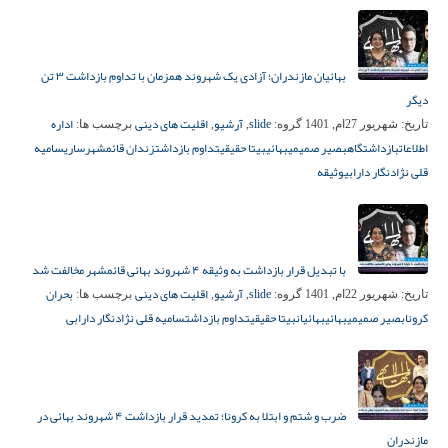
بهائیان مازندران؛ آزادی یک شهروند همزمان با تداوم بازداشت ۳ تن
دیگر
slide
آرشیو
اقلیت های دینی
اداره
تاریخ:
شهریور 27ام, 1401
گروه:
,
,
برچسب ها:
اطلاعات
بازداشتگاه
بصیر صمیمی
بهائی
بیتا حقیقی
تداوم بازداشت
زندان قائمشهر
ساری
سامیه
قلی نژاد
نگار دارابی
وثیقه
با تبدیل قرار بازداشت به وثیقه ۴ شهروند بهائی قائمشهر مخالفت شد
slide
آرشیو
اقلیت های دینی
بحران
تاریخ:
شهریور 22ام, 1401
گروه:
,
,
برچسب ها:
کرونا
بصیر صمیمی
بهائی
بهائیان
بیتا حقیقی
تداوم بازداشت
سامیه قلی نژاد
نگار دارابی
ضرب و شتم و ابتلا به کرونا؛ تمدید قرار بازداشت ۴ شهروند بهائی در
مازندران