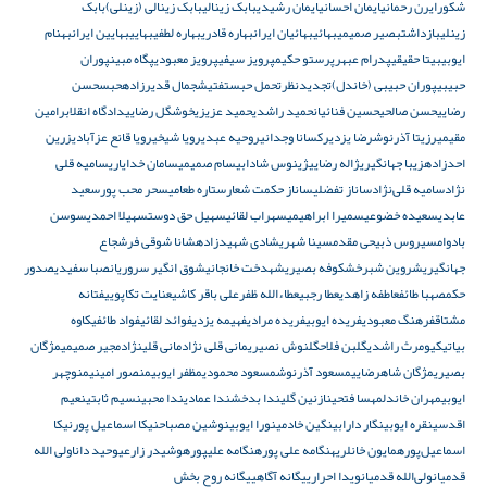
شکور
ایرن رحمانی
ایمان احسانی
ایمان رشیدی
بابک زینالی
بابک زینالی (زینلی)
بابک
زینلی
بازداشت
بصیر صمیمی
بهائی
بهائیان ایران
بهاره قادری
بهاره لطفی
بهایی
بهایین ایران
بهنام
ایوبی
بیتا حقیقی
پدرام عبهر
پرستو حکیم
پرویز سیفی
پرویز معبودی
پگاه مبین
پوران
حبیبی
پوران حبیبی (خاندل)
تجدیدنظر
تحمل حبس
تفتیش
جمال قدیرزاده
حبس
حسن
رضایی
حسن صالحی
حسین فنائیان
حمید راشدی
حمید عزیزی
خوشگل رضایی
دادگاه انقلاب
رامین
مقیمی
رزیتا آذرنوش
رضا یزدی
رکسانا وجدانی
روحیه عبدی
رویا شیخی
رویا قانع عزآبادی
زرین
احدزاده
زیبا جهانگیری
ژاله رضایی
ژینوس شادابی
سام صمیمی
سامان خدایاری
سامیه قلی
نژاد
سامیه قلی‌نژاد
ساناز تفضلی
ساناز حکمت شعار
ستاره طعامی
سحر محب پور
سعید
عابدی
سعیده خضوعی
سمیرا ابراهیمی
سهراب لقائی
سهیل حق دوست
سهیلا احمدی
سوسن
بادوام
سیروس ذبیحی مقدم
سینا شهری
شادی شهیدزاده
شانا شوقی فر
شجاع
جهانگیری
شروین شبرخ
شکوفه بصیری
شهدخت خانجانی
شوق انگیر سروریان
صبا سفیدی
صدور
حکم
صهبا طائف
عاطفه زاهدی
عطا رجبی
عطاءالله ظفر
علی باقر کاشی
عنایت تکاپویی
فتانه
مشتاق
فرهنگ معبودی
فریده ایوبی
فریده مرادی
فهیمه یزدی
فوائد لقائی
فواد طائفی
کاوه
بیاتی
کیومرث راشدی
گلبن فلاح
گلنوش نصیری
مانی قلی نژاد
مانی قلینژاد
مجیر صمیمی
مژگان
بصیری
مژگان شاهرضایی
مسعود آذرنوش
مسعود محمودی
مظفر ایوبی
منصور امینی
منوچهر
ایوبی
مهران خاندل
مهسا فتحی
نازنین گلی
ندا بدخش
ندا عمادی
ندا محبی
نسیم ثابتی
نعیم
اقدسی
نقره ایوبی
نگار دارابی
نگین خادمی
نورا ایوبی
نوشین مصباح
نیکا اسماعیل‌ پور
نیکا
اسماعیل‌پور
همایون خانلری
هنگامه علی پور
هنگامه علیپور
هوشیدر زارعی
وحید دانا
ولی الله
قدمیان
ولی‌الله قدمیان
ویدا احراری
یگانه آگاهی
یگانه روح بخش