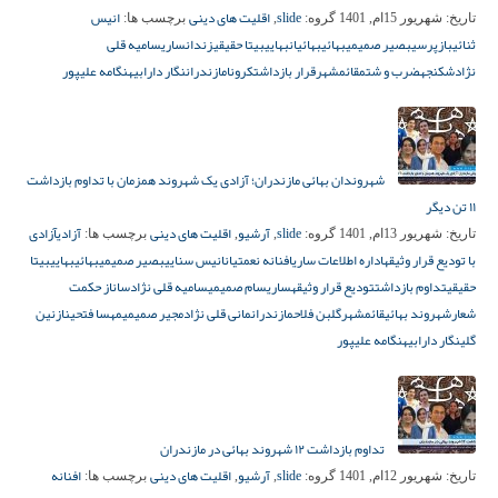
slide
اقلیت های دینی
انیس
تاریخ:
شهریور 15ام, 1401
گروه:
,
برچسب ها:
ثنائی
بازپرسی
بصیر صمیمی
بهائی
بهائیان
بهایی
بیتا حقیقی
زندان
ساری
سامیه قلی
نژاد
شکنجه
ضرب و شتم
قائمشهر
قرار بازداشت
کرونا
مازندران
نگار دارابی
هنگامه علیپور
شهروندان بهائی مازندران؛ آزادی یک شهروند همزمان با تداوم بازداشت
۱۱ تن دیگر
slide
آرشیو
اقلیت های دینی
آزادی
آزادی
تاریخ:
شهریور 13ام, 1401
گروه:
,
,
برچسب ها:
با تودیع قرار وثیقه
اداره اطلاعات ساری
افنانه نعمتیان
انیس سنایی
بصیر صمیمی
بهائی
بهایی
بیتا
حقیقی
تداوم بازداشت
تودیع قرار وثیقه
ساری
سام صمیمی
سامیه قلی نژاد
ساناز حکمت
شعار
شهروند بهائی
قائمشهر
گلبن فلاح
مازندران
مانی قلی نژاد
مجیر صمیمی
مهسا فتحی
نازنین
گلی
نگار دارابی
هنگامه علیپور
تداوم بازداشت ۱۲ شهروند بهائی در مازندران
slide
آرشیو
اقلیت های دینی
افنانه
تاریخ:
شهریور 12ام, 1401
گروه:
,
,
برچسب ها: