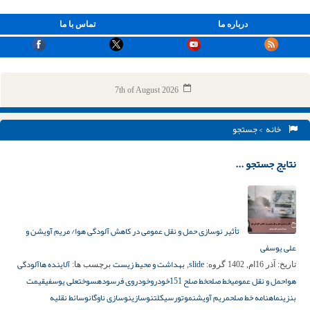
درباره ما
تماس با ما
7th of August 2026
خانه
> جستجو
نتایج جستجو ...
تأثیر نوسازی حمل و نقل عمومی در کاهش آلودگی هوا/ مریم آویشن و
علی یوسفی
slide
بهداشت و محیط زیست
آلاینده ها
آلودگی
تاریخ:
آذر 16ام, 1402
گروه:
,
برچسب ها:
هوا
حمل و نقل عمومی
خط صلح
خط صلح 151
خودرو
خودروی فرسوده
سوخت
علی یوسفی
قیمت
بنزین
ماهنامه خط صلح
مریم آویشن
موتورسیکلت
نوسازی
نوسازی ناوگان
وسائط نقلیه‌