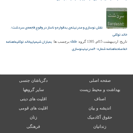
نقش نوسازی و مدرنیته‌ی بدقواره و ناساز در وقوع فاجعه‌ی سردشت/
خالد توکلی
slide
بمباران شیمیایی
خالد توکلی
ماهنامه
تاریخ:
اردیبهشت 15ام, 1395
گروه:
برچسب ها:
خط صلح
ماهنامه شماره ۶۰
مدرنیته
نوسازی
صفحه اصلی
دگرباشان جنسی
بهداشت و محیط زیست
سایر گروهها
اصناف
اقلیت های دینی
اندیشه و بیان
اقلیت های قومی
حقوق آکادمیک
زنان
زندانیان
فرهنگی