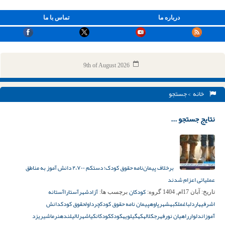
درباره ما
تماس با ما
9th of August 2026
خانه
> جستجو
نتایج جستجو ...
برخلاف پیمان‌نامه حقوق کودک؛ دستکم ۲،۷۰۰ دانش آموز به مناطق
عملیاتی اعزام شدند
کودکان
آزادشهر
آستارا
آستانه
تاریخ:
آبان 17ام, 1404
گروه:
برچسب ها:
اشرفیه
اردل
باغملک
بهشهر
پاوه
پیمان نامه حقوق کودک
چرداول
حقوق کودک
دانش
آموزان
دلوار
راهیان نور
فهرج
کلاله
کهگیلویه
کودک
کودکان
کیاشهر
لالی
لنده
نرماشیر
یزد