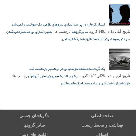
استان کرمان؛ در پی تیراندازی نیروهای نظامی، یک سوختبر زخمی شد
سایر گروهها
بم
تیراندازی بی ضابطه
زخمی شدن
تاریخ:
آبان 15ام, 1402
گروه:
برچسب ها:
سوختبر
سوختبر
کرمان
محمد طارق شه بخش
نرماشیر
یک گرداننده صفحه دوستیابی در نرماشیر بازداشت شد
آرشیو
اندیشه و بیان
سایر گروهها
تاریخ:
اردیبهشت 28ام, 1402
گروه:
,
,
برچسب ها:
بازداشت
بازداشت شهروندان
دوستیابی
کرمان
نرماشیر
صفحه اصلی
دگرباشان جنسی
بهداشت و محیط زیست
سایر گروهها
اصناف
اقلیت های دینی