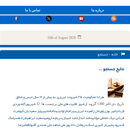
درباره ما
تماس با ما
10th of August 2026
خانه
> جستجو
نتایج جستجو ...
هرانا؛ محکومیت ۲۵ شهروند تبریزی به بیش از ۱۲ سال حبس و شلاق
آرشیو
اقلیت های ملی
12 شهریور
آلله وردی
تاریخ:
دی 4ام, 1390
گروه:
,
برچسب ها:
قربانی
امیر بوزری
اورمان زاهیده تبریزی
بهرام فراوانی
بهنام فتحی
پرویز سعیدیان کیومرث
قربانی نیک نام
تقی مولایی
حامد انداز
حامد شهبازی
دریاچه ارومیه
سعید ابراهیم زاده
سیامک
کندرودی
شهریار کبیری اسکندری
عادل دانا پور
علی شاهد
علی محمدی آقبولاق
علیرضا