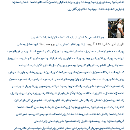
نقشی
کاوه رستم پور و مهدی محمد پور بهرام خدایاری
محسن گلستانی
محمد احمدی
مسعود
جلیل زاده
نجف خندانی
وحید غلامپور گلزاری
هرانا؛ اسامی ۸۵ تن از بازداشت شدگان اعتراضات تبریز
آرشیو
اقلیت های ملی
ابوالفضل بخشی
تاریخ:
آذر 27ام, 1390
گروه:
,
برچسب ها:
پور
احمد حضرتی
اصغر احمدی زاده
اصغر لطفی وحید برزگری
اکبر شفیع اصل
الهوردی قربانی
امید
ابراهیم پور
امیر اکبری
امیر بوذری
بهراد خدایاری
بهرام فراوان
بهنام چمنی
بهنام علی محمد
پرویز
سعدیان
پیمان آتش
پیمانقربانی
تقی مولوی
جعفر پوربیگ
جمال انداز
چنگیز خرسندی
حامد
شهابی
حامد نیکنام
حسن زادباقر
حسن قنبری
حسینمقتدر
رامین قلی پور
رضا بردبار
رضا خوش
بهار
رضا شیری
رضا صمصامی
سامان جهان پور
ستار احمدی فر
سعید ابراهیمزاده
سعید حسن
زاده
سعید ذاکری
سعید شریفی
سیامکلندرودی
سید مرتضی موسوی پور
شهریار کبیر
صابر
محمدزاده
عادل دانا پور
عبدالحسین تنهاگو
علی ابرلو
علی اخلاقی
علی پورحیدر
علی جبرائیل
زاده
علی حسن زاده
علی زادباقر
علی محمدی
علیرضا اظهری
علیرضانقشی
فرخ تقی لو
فرمان
فتحی
قدرت اللهیوسفی
کاوه رستم پور
مجید زیرک
محسن علیشاهی
محسن گلستان
محمد
احمدی
محمد پاشازاده
محمد خبازی
محمد محمدپور
محمداسماعیلی
مرتضی صباغ
مرتضی
قربانی
مسعود پیدایی
مسعود جلیل زاده
مقصود شریفی
مهدی زارع
مهدی
شریف
مهدیمحمدپور
مهریار قربانی
میرعلی اصغر مختار پور
میکائیل عباسی
نادر عامری
نادر