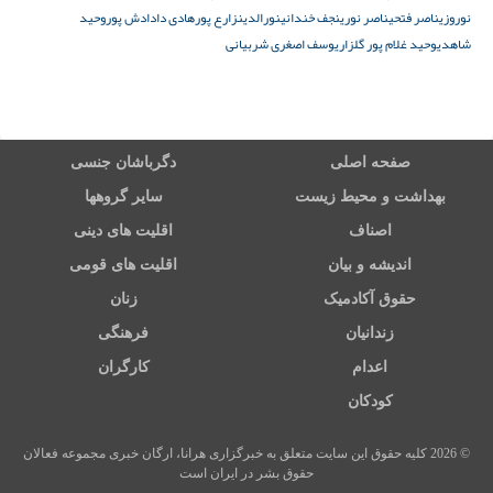
نوروزی
ناصر فتحی
ناصر نوری
نجف خندانی
نورالدینزارع پور
هادی دادادش پور
وحید
شاهدی
وحید غلام پور گلزار
یوسف اصغری شربیانی
صفحه اصلی
دگرباشان جنسی
بهداشت و محیط زیست
سایر گروهها
اصناف
اقلیت های دینی
اندیشه و بیان
اقلیت های قومی
حقوق آکادمیک
زنان
زندانیان
فرهنگی
اعدام
کارگران
کودکان
© 2026 کلیه حقوق این سایت متعلق به خبرگزاری هرانا، ارگان خبری مجموعه فعالان
حقوق بشر در ایران است