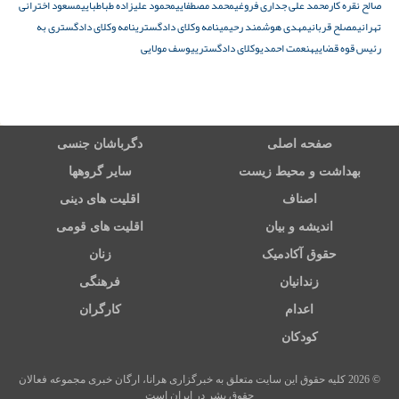
صالح نقره کار
محمد علی جداری فروغی
محمد مصطفایی
محمود علیزاده ‌طباطبایی
مسعود اخترانی
تهرانی
مصلح قربانی
مهدی هوشمند رحیمی
نامه وکلای دادگستری
نامه وکلای دادگستری به
رئیس قوه قضاییه
نعمت احمدی
وکلای دادگستری
یوسف مولایی
صفحه اصلی
دگرباشان جنسی
بهداشت و محیط زیست
سایر گروهها
اصناف
اقلیت های دینی
اندیشه و بیان
اقلیت های قومی
حقوق آکادمیک
زنان
زندانیان
فرهنگی
اعدام
کارگران
کودکان
© 2026 کلیه حقوق این سایت متعلق به خبرگزاری هرانا، ارگان خبری مجموعه فعالان
حقوق بشر در ایران است