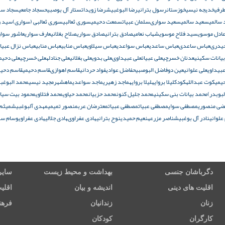
طرفى
خدیجه نیسی
خوزستان
رسول بترانی
رضا البوغبیش
رضا زویدات
ستار آل بوصبیح
سجاد جامعی
سجاد سو
سالمى
سعید سالمی
سعید سوارى
سلمان عبیات
سمعت دحیمی
سوری ثعالبی
سوری ثعالبی (سواری)
سید ر
ادل موسوی
سید فلاح موسوی
شهاب نعامی
صادق بترانی
صادق سواری
صلاح بغلانی
عارف سواری
عاشور سوار
يدرى
عباس ساعدى
عباس ساعدی
عباس سواعدی
عباس سیلاوی
عباس منابى
عباس منابی
عباس نزال عبيات
بیانات سکینی
عدنان خسرچی
على عبیات
على عبیداوى
علی بدوی
علی بغلانی
علی جنادله
علی خسرچی
علی دحیم
عبیداوی
علی علوانی
عین دو
فاضل البوصبیح
فاضل عوادی
فواد حردانی
قاسم اهوازى
قاسم دحيمی
قاسم دحیم
یمی
کوت عبدالله
کودک
ليلا بروايه
لیلا بروایه
ماجد زهیری
ماجد سواعدی
ماهشهر
مجید نیسی
محمد البوغب
بوبدر)
محمد بیانات بنی سکینی
محمد جلیل کنون
محمد حزبیان
محمد حیاوی
محمد فتلاوی
محمود بیت سیا
ضی منصوری
مصطفى سوای
مصطفى عبيات
مصطفی عبیات
معترضان عرب
منصور تمیمی
مهدی آلبوغبیش
میثم
علوانی
نادر آل بوغبیش
ناصر مزرعه
نعیم حمیدی
نوح بترانی
هادى عفراوى
هادی جلالی
هادی عفراوی
وسام سو
دگرباشان جنسی
بهداشت و محیط زیست
سایر
اقلیت های دینی
اندیشه و بیان
اقلی
زنان
زندانیان
فرهن
کارگران
کودکان