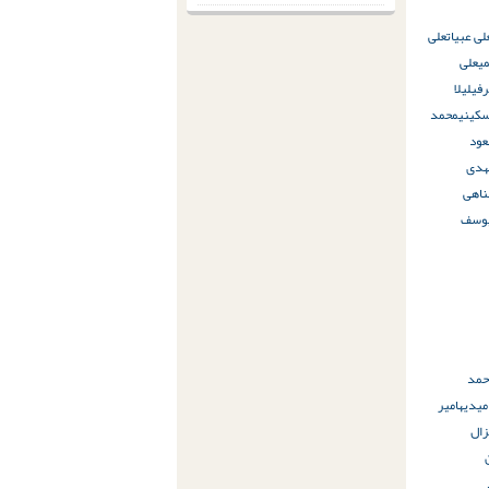
لى عبیات
على
ی
علی
رفی
لیلا
سکینی
محمد
ود
هدی
ناهى
وسف
حمد
میدیه
امیر
زال