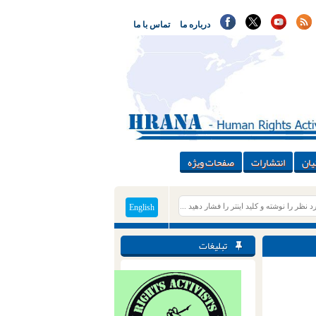
درباره ما
تماس با ما
یان
انتشارات
صفحات ویژه
English
تبلیغات