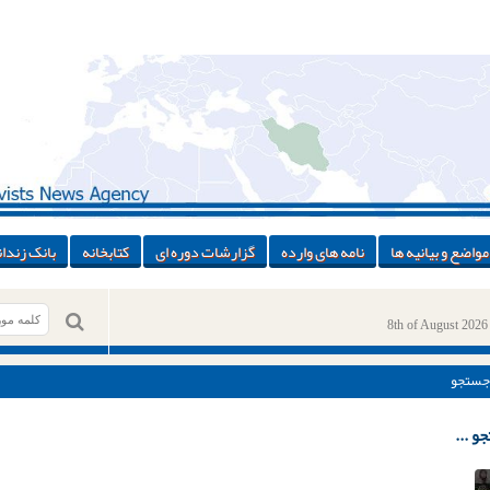
مواضع و بیانیه ها
نامه های وارده
گزارشات دوره ای
کتابخانه
بانک زندان
8th of August 2026
جستجو
و ...