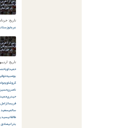
تاریخ:
خرداد 1ام, 97
عرب
خوزستان
ش
تاریخ:
اردیبهشت 
حمیداوی
احمد
بوصبیح
توفیق
کروشاوی
جواد
ناصرى
حسین 
حیدرى
حمیدی
فريسات
زامل 
سالمى
سعید 
طالقانى
سید ر
بترانی
صادق س