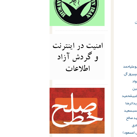
ن
وعلی
احمد
پیروز آل
واد
ين
غبیش
حمید
یدات
رضا
سب
سعید
د صالح
دق
 (مسعود)