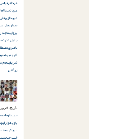
حردانى
عباس 
عبیات
عبدالعا
عبیداوى
على 
سواری
علی سو
بروایه
ماجد ز
جلیل کنون
مح
ناصرى
مصطفى
آلبوغبیش
مو
شريفى
نجم س
زرگانى
تاریخ:
فروردین 26ا
حميداوی
احمد
باوی
اهواز
ایوب
عبیات
جمعه سو
خسرجى
حسین