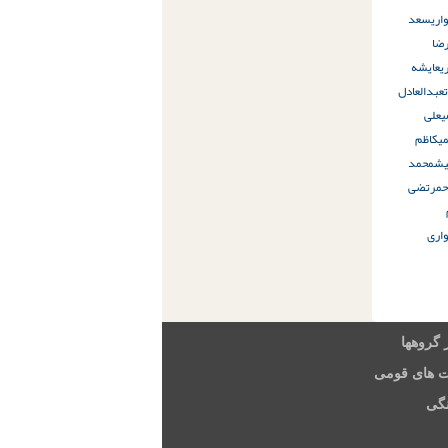
اری
سعد
ضا
ی
عایشه
عبدالعادل
ی
علی
ی
کاظم
یش
محمد
ح
مرتضى
اری
 گروهها
ت های قومی
گی