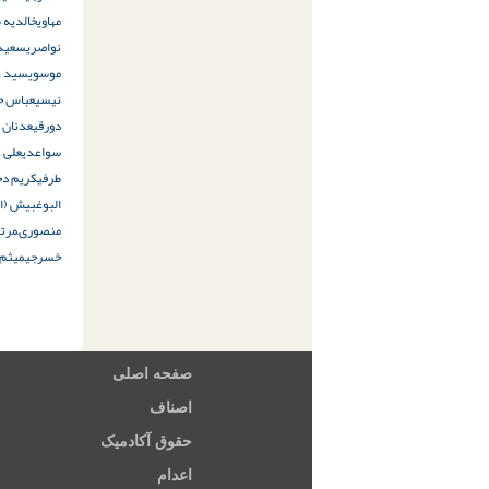
مهاوی
خالدیه 
نواصری
سعيد 
موسوی
سید ع
نیسی
عباس ح
دورقی
عدنان 
سواعدی
علی 
طرفی
کریم دح
البوغبیش (ال
منصورى
مرت
خسرجى
میثم 
صفحه اصلی
اصناف
حقوق آکادمیک
اعدام