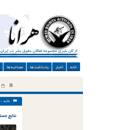
خانه
اخبار
یادداشت ها
مصاحبه ها
خانه
> 
نتایج جستج