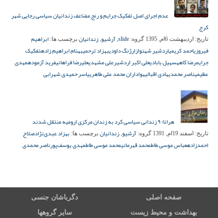
عدم اجرای اصل تفکیک جرایم و رنج مضاعف زندانیان سیاسی رجایی شهر
کرج
slide
آرشیو
زندانیان
ابراهیم
تاریخ:
اردیبهشت 6ام, 1395
گروه:
,
,
برچسب ها:
فیروزی
احمد کریمی
اردشیر شهنواز
ارژنگ داودی
بهزاد ترحمی
بهنام ابراهیم زاده
تفکیک
جرایم
رضا کاهه
سهیل بابادی
علی اکبر اردشیر
علی مشهدی
علیرضا فراهانی
فرید آزموده
مهدی
عظیمی
ناصر محمدی
هادی اقبالی
هواداران محمد علی طاهری
یاسر حمیدی شهرابی
هرانا؛ ۹ زندانی سیاسی کرد به زندان مرکزی ارومیه منتقل شدند
آرشیو
زندانیان
بهزاد عبدی‌نژاد
صلاح
تاریخ:
اسفند 19ام, 1391
گروه:
,
برچسب ها:
احمد‌زاده
عباس موسی طاط
محمد قهرمانی
محمد موسی طاط
مهدی یوسف‌پور
ناصر محمدی
صفحه اصلی
دگرباشان جنسی
بهداشت و محیط زیست
سایر گروهها