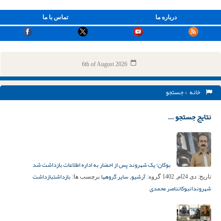
درباره ما
تماس با ما
6th of August 2026
خانه
> جستجو
نتایج جستجو ...
بوکان؛ یک شهروند پس از احضار به اداره اطلاعات بازداشت شد
آرشیو
سایر گروهها
بازداشت
بازداشت
تاریخ:
دی 24ام, 1402
گروه:
,
برچسب ها:
شهروندان
بوکان
ناصر محمدی