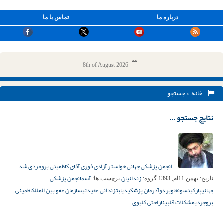
درباره ما
تماس با ما
8th of August 2026
خانه
> جستجو
نتایج جستجو ...
انجمن پزشکی جهانی خواستار آزادی فوری آقای کاظمینی بروجردی شد
زندانیان
آسم
انجمن پزشکی
تاریخ:
بهمن 11ام, 1393
گروه:
برچسب ها:
جهانی
پارکینسون
خاویر دوآ
درمان پزشکی
دیابت
زندانی عقیدتی
سازمان عفو بین الملل
کاظمینی
بروجردی
مشکلات قلبی
ناراحتی کلیوی